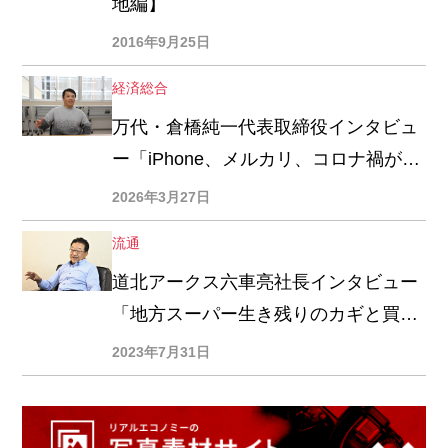
地編】
2016年9月25日
経済総合
万代・倉橋純一代表取締役インタビュ
ー「iPhone、メルカリ、コロナ禍が迫
った変化」「成長に不可欠な成功体験
2026年3月27日
の否定」
流通
道北アークス六車亮社長インタビュー
「地方スーパー生き残りのカギと買い
物困難地域の切り札『ダ・マルシ
2023年7月31日
ェ』」