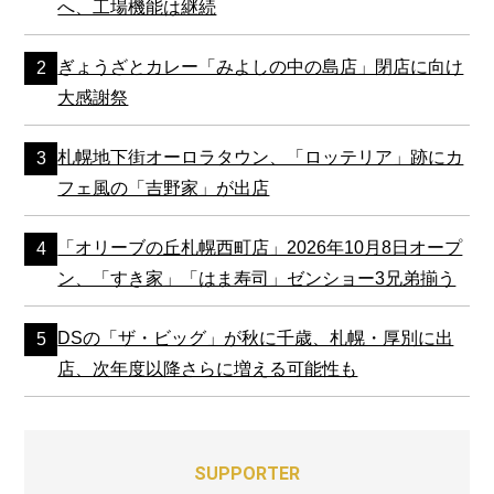
へ、工場機能は継続
ぎょうざとカレー「みよしの中の島店」閉店に向け
大感謝祭
札幌地下街オーロラタウン、「ロッテリア」跡にカ
フェ風の「吉野家」が出店
「オリーブの丘札幌西町店」2026年10月8日オープ
ン、「すき家」「はま寿司」ゼンショー3兄弟揃う
DSの「ザ・ビッグ」が秋に千歳、札幌・厚別に出
店、次年度以降さらに増える可能性も
SUPPORTER