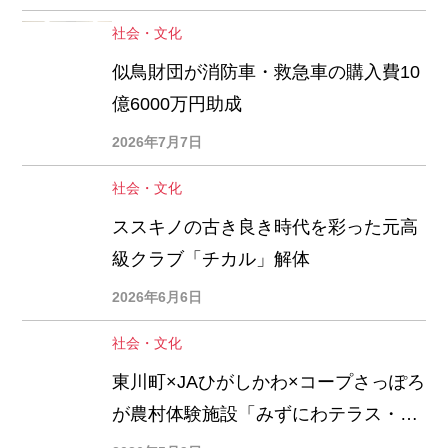
社会・文化
似鳥財団が消防車・救急車の購入費10
億6000万円助成
2026年7月7日
社会・文化
ススキノの古き良き時代を彩った元高
級クラブ「チカル」解体
2026年6月6日
社会・文化
東川町×JAひがしかわ×コープさっぽろ
が農村体験施設「みずにわテラス・コ
ープのいえ」開設