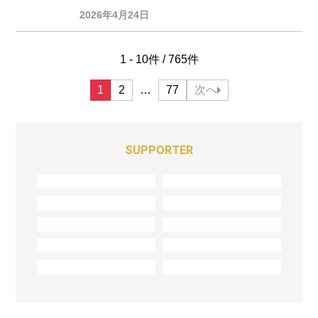
レーサー気分
2026年4月24日
1 - 10件 / 765件
投
1
2
…
77
次へ
稿
の
SUPPORTER
ペ
ー
ジ
送
り