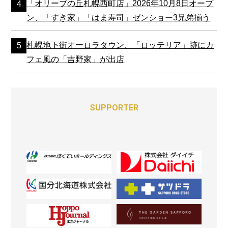
「オリーブの丘札幌西町店」2026年10月8日オープ
ン、「すき家」「はま寿司」ゼンショー3兄弟揃う
札幌地下街オーロラタウン、「ロッテリア」跡にカ
フェ風の「吉野家」が出店
SUPPORTER