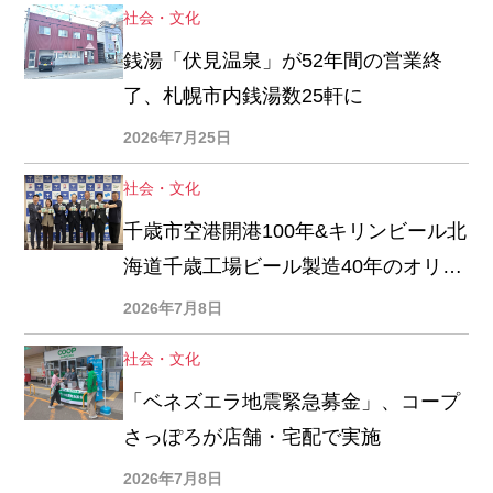
社会・文化
銭湯「伏見温泉」が52年間の営業終
了、札幌市内銭湯数25軒に
2026年7月25日
社会・文化
千歳市空港開港100年&キリンビール北
海道千歳工場ビール製造40年のオリジ
ナル貯金缶「お披露目会」
2026年7月8日
社会・文化
「ベネズエラ地震緊急募金」、コープ
さっぽろが店舗・宅配で実施
2026年7月8日