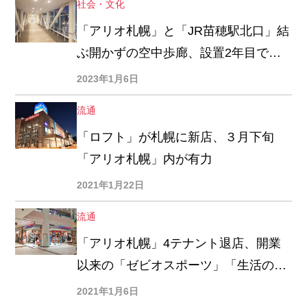
社会・文化
「アリオ札幌」と「JR苗穂駅北口」結
ぶ開かずの空中歩廊、設置2年目でよ
うやく全通
2023年1月6日
流通
「ロフト」が札幌に新店、３月下旬
「アリオ札幌」内が有力
2021年1月22日
流通
「アリオ札幌」4テナント退店、開業
以来の「ゼビオスポーツ」「生活の
木」など
2021年1月6日