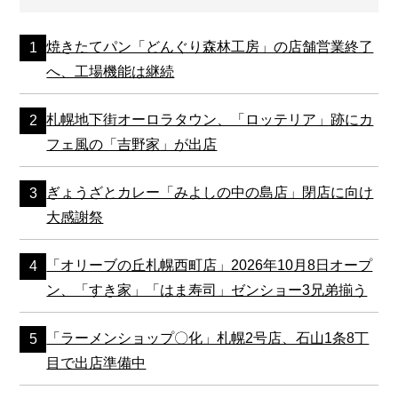
焼きたてパン「どんぐり森林工房」の店舗営業終了
へ、工場機能は継続
札幌地下街オーロラタウン、「ロッテリア」跡にカ
フェ風の「吉野家」が出店
ぎょうざとカレー「みよしの中の島店」閉店に向け
大感謝祭
「オリーブの丘札幌西町店」2026年10月8日オープ
ン、「すき家」「はま寿司」ゼンショー3兄弟揃う
「ラーメンショップ〇化」札幌2号店、石山1条8丁
目で出店準備中