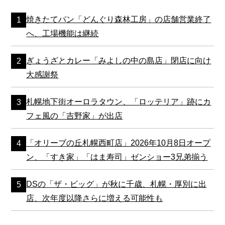
焼きたてパン「どんぐり森林工房」の店舗営業終了
へ、工場機能は継続
ぎょうざとカレー「みよしの中の島店」閉店に向け
大感謝祭
札幌地下街オーロラタウン、「ロッテリア」跡にカ
フェ風の「吉野家」が出店
「オリーブの丘札幌西町店」2026年10月8日オープ
ン、「すき家」「はま寿司」ゼンショー3兄弟揃う
DSの「ザ・ビッグ」が秋に千歳、札幌・厚別に出
店、次年度以降さらに増える可能性も