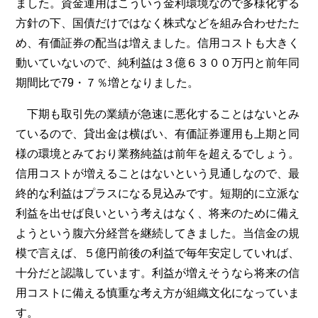
ました。資金運用はこういう金利環境なので多様化する
方針の下、国債だけではなく株式などを組み合わせたた
め、有価証券の配当は増えました。信用コストも大きく
動いていないので、純利益は３億６３００万円と前年同
期間比で79・７％増となりました。
下期も取引先の業績が急速に悪化することはないとみ
ているので、貸出金は横ばい、有価証券運用も上期と同
様の環境とみており業務純益は前年を超えるでしょう。
信用コストが増えることはないという見通しなので、最
終的な利益はプラスになる見込みです。短期的に立派な
利益を出せば良いという考えはなく、将来のために備え
ようという腹六分経営を継続してきました。当信金の規
模で言えば、５億円前後の利益で毎年安定していれば、
十分だと認識しています。利益が増えそうなら将来の信
用コストに備える慎重な考え方が組織文化になっていま
す。