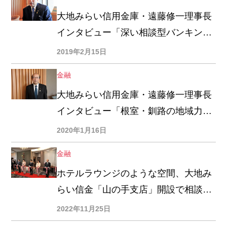
大地みらい信用金庫・遠藤修一理事長
インタビュー「深い相談型バンキング
を目指す」
2019年2月15日
金融
大地みらい信用金庫・遠藤修一理事長
インタビュー「根室・釧路の地域力創
造に向け地域商社を設立する」
2020年1月16日
金融
ホテルラウンジのような空間、大地み
らい信金「山の手支店」開設で相談業
務を深掘り
2022年11月25日