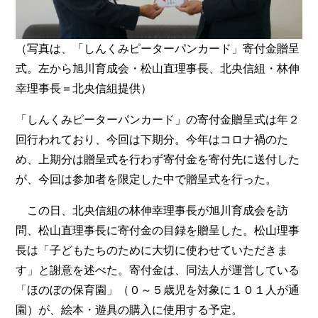
（写真は、「しんくみピーターパンカード」寄付金贈呈
式。左から旭川育成会・松山直理事長、北央信組・林伸
幸理事長＝北央信組提供）
「しんくみピーターパンカード」の寄付金贈呈式は年２
回行われており、今回は下期分。今年はコロナ禍のた
め、上期分は贈呈式を行わず寄付金を寄付先に送付した
が、今回は参加者を限定した中で贈呈式を行った。
この日、北央信組の林伸幸理事長が旭川育成会を訪
問、松山直理事長に寄付金の目録を贈呈した。松山理事
長は「子どもたちのために大切に使わせていただきま
す」と謝意を述べた。寄付金は、同法人が運営している
「ほのぼの保育園」（０～５歳児を対象に１０１人が通
園）が、絵本・遊具の購入に使用する予定。