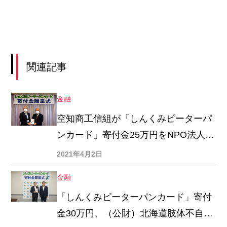
関連記事
金融
空知商工信組が「しんくみピーターパ
ンカード」寄付金25万円をNPO法人
「たよれーる」に贈呈
2021年4月2日
金融
「しんくみピーターパンカード」寄付
金30万円、（公財）北海道肢体不自由