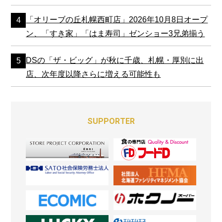
「オリーブの丘札幌西町店」2026年10月8日オープ
ン、「すき家」「はま寿司」ゼンショー3兄弟揃う
DSの「ザ・ビッグ」が秋に千歳、札幌・厚別に出
店、次年度以降さらに増える可能性も
SUPPORTER