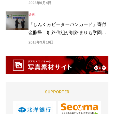
児者福祉連合協会に贈呈
2023年9月4日
金融
「しんくみピーターパンカード」寄付
金贈呈 釧路信組が釧路まりも学園に
23万円
2016年9月16日
SUPPORTER