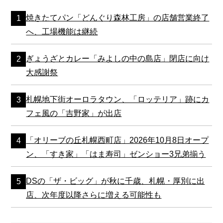
焼きたてパン「どんぐり森林工房」の店舗営業終了
へ、工場機能は継続
ぎょうざとカレー「みよしの中の島店」閉店に向け
大感謝祭
札幌地下街オーロラタウン、「ロッテリア」跡にカ
フェ風の「吉野家」が出店
「オリーブの丘札幌西町店」2026年10月8日オープ
ン、「すき家」「はま寿司」ゼンショー3兄弟揃う
DSの「ザ・ビッグ」が秋に千歳、札幌・厚別に出
店、次年度以降さらに増える可能性も