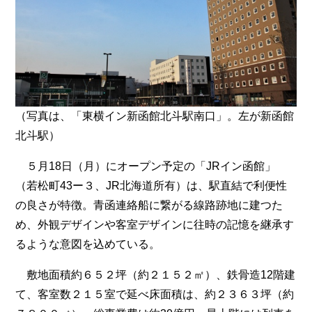
（写真は、「東横イン新函館北斗駅南口」。左が新函館
北斗駅）
５月18日（月）にオープン予定の「JRイン函館」
（若松町43ー３、JR北海道所有）は、駅直結で利便性
の良さが特徴。青函連絡船に繋がる線路跡地に建つた
め、外観デザインや客室デザインに往時の記憶を継承す
るような意図を込めている。
敷地面積約６５２坪（約２１５２㎡）、鉄骨造12階建
て、客室数２１５室で延べ床面積は、約２３６３坪（約