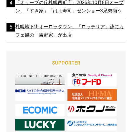
「オリーブの丘札幌西町店」2026年10月8日オープ
ン、「すき家」「はま寿司」ゼンショー3兄弟揃う
札幌地下街オーロラタウン、「ロッテリア」跡にカ
フェ風の「吉野家」が出店
SUPPORTER