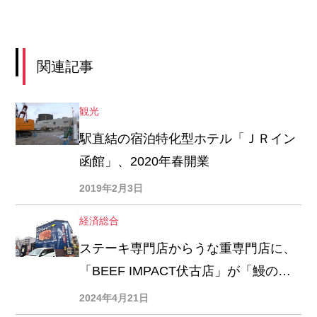
関連記事
観光
駅直結の宿泊特化型ホテル「ＪＲイン
函館」、2020年春開業
2019年2月3日
経済総合
ステーキ専門店からうな重専門店に、
「BEEF IMPACT伏古店」が「鰻の成
瀬」に転換
2024年4月21日