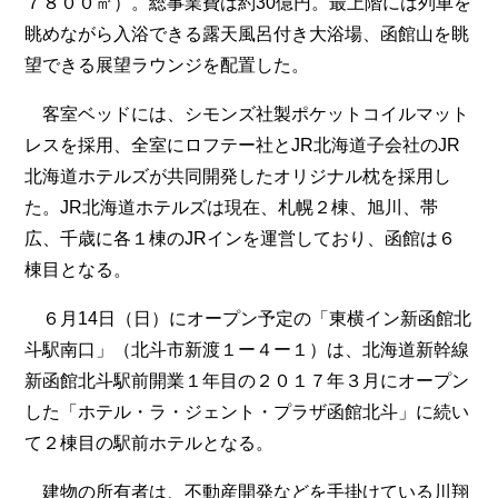
７８００㎡）。総事業費は約30億円。最上階には列車を
眺めながら入浴できる露天風呂付き大浴場、函館山を眺
望できる展望ラウンジを配置した。
客室ベッドには、シモンズ社製ポケットコイルマット
レスを採用、全室にロフテー社とJR北海道子会社のJR
北海道ホテルズが共同開発したオリジナル枕を採用し
た。JR北海道ホテルズは現在、札幌２棟、旭川、帯
広、千歳に各１棟のJRインを運営しており、函館は６
棟目となる。
６月14日（日）にオープン予定の「東横イン新函館北
斗駅南口」（北斗市新渡１ー４ー１）は、北海道新幹線
新函館北斗駅前開業１年目の２０１７年３月にオープン
した「ホテル・ラ・ジェント・プラザ函館北斗」に続い
て２棟目の駅前ホテルとなる。
建物の所有者は、不動産開発などを手掛けている川翔