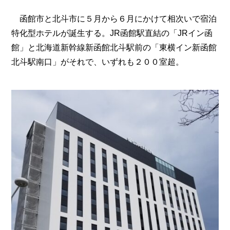
函館市と北斗市に５月から６月にかけて相次いで宿泊
特化型ホテルが誕生する。JR函館駅直結の「JRイン函
館」と北海道新幹線新函館北斗駅前の「東横イン新函館
北斗駅南口」がそれで、いずれも２００室超。