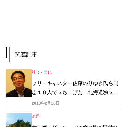
関連記事
社会・文化
フリーキャスター佐藤のりゆき氏ら同
志１０人で立ち上げた「北海道独立研
究会」が２月２１日に記念シンポジウ
2013年2月16日
ムを開催
流通