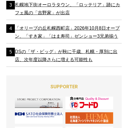
札幌地下街オーロラタウン、「ロッテリア」跡にカ
フェ風の「吉野家」が出店
「オリーブの丘札幌西町店」2026年10月8日オープ
ン、「すき家」「はま寿司」ゼンショー3兄弟揃う
DSの「ザ・ビッグ」が秋に千歳、札幌・厚別に出
店、次年度以降さらに増える可能性も
SUPPORTER