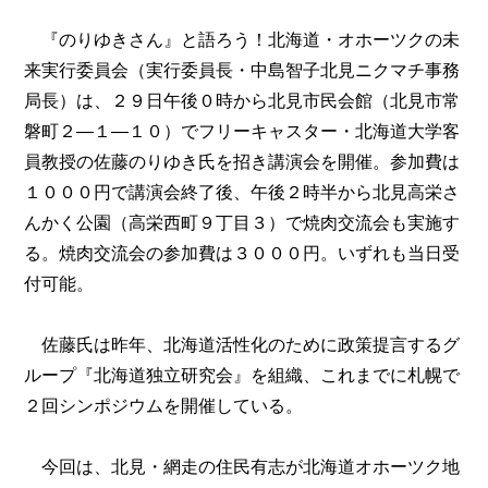
『のりゆきさん』と語ろう！北海道・オホーツクの未
来実行委員会（実行委員長・中島智子北見ニクマチ事務
局長）は、２９日午後０時から北見市民会館（北見市常
磐町２―１―１０）でフリーキャスター・北海道大学客
員教授の佐藤のりゆき氏を招き講演会を開催。参加費は
１０００円で講演会終了後、午後２時半から北見高栄さ
んかく公園（高栄西町９丁目３）で焼肉交流会も実施す
る。焼肉交流会の参加費は３０００円。いずれも当日受
付可能。
佐藤氏は昨年、北海道活性化のために政策提言するグ
ループ『北海道独立研究会』を組織、これまでに札幌で
２回シンポジウムを開催している。
今回は、北見・網走の住民有志が北海道オホーツク地