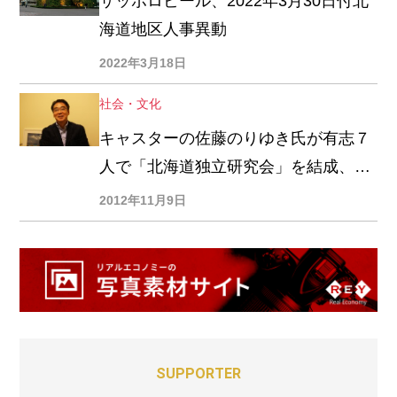
サッポロビール、2022年3月30日付北
海道地区人事異動
2022年3月18日
社会・文化
キャスターの佐藤のりゆき氏が有志７
人で「北海道独立研究会」を結成、
「可もなく不可もない北海道に独立の
2012年11月9日
気概を醸成したい」
SUPPORTER