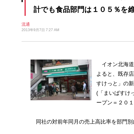
計でも食品部門は１０５％を
流通
2013年9月7日 7:27 AM
イオン北海道
よると、既存店
すけっと」の新
(「まいばすけ
ープン＝２０１
同社の対前年同月の売上高比率を部門別