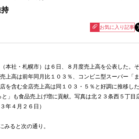
維持
お気に入り記事
（本社・札幌市）は６日、８月度売上高を公表した。
売上高は前年同月比１０３％、コンビニ型スーパー「
店を含む全店売上高は同１０３・５％と好調に推移し
っと」も食品売上げ増に貢献。写真は北２３条西５丁目
３年４月２６日）
にみると次の通り。