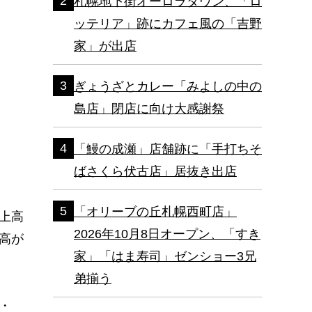
札幌地下街オーロラタウン、「ロ
ッテリア」跡にカフェ風の「吉野
家」が出店
ぎょうざとカレー「みよしの中の
島店」閉店に向け大感謝祭
「鰻の成瀬」店舗跡に「手打ちそ
ばさくら伏古店」居抜き出店
「オリーブの丘札幌西町店」
上高
2026年10月8日オープン、「すき
高が
家」「はま寿司」ゼンショー3兄
弟揃う
・