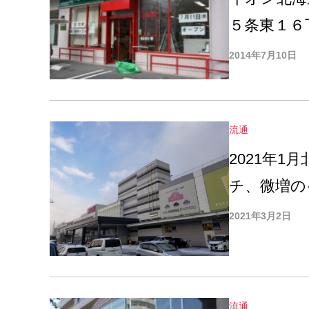
５条東１６
2014年7月10日
流通
2021年
チ、微増の
2021年3月2日
流通