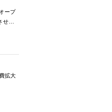
オープ
させ
費拡大