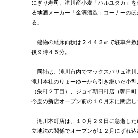
にぎり寿司、滝川産小麦「ハルユタカ」を
る地酒メーカー「金滴酒造」コーナーのほ
る。
建物の延床面積は２４４２㎡で駐車台数
後９時４５分。
同社は、滝川市内でマックスバリュ滝川
滝川本社のりょーゆーから引き継いだ小型
（栄町２丁目）、ジョイ朝日町店（朝日町
今度の新店オープン前の１０月末に閉店し
滝川本町店は、１０月２９日に急逝した
立地法の関係でオープンが１２月にずれ込