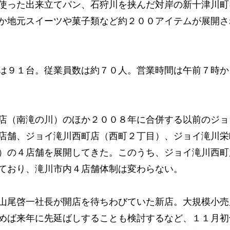
使った出来立てパン、石狩川を挟んだ対岸の新十津川町
か地元スイーツや菓子類など約２００アイテムが展開さ
は９１台。従業員数は約７０人。営業時間は午前７時か
店（南滝の川）のほか２００８年に合併する以前のジョ
店舗、ジョイ滝川西町店（西町２丁目）、ジョイ滝川栄
）の４店舗を展開してきた。このうち、ジョイ滝川西町
ており、滝川市内４店舗体制は変わらない。
山尾啓一社長が開店を待ちわびていた新店。大規模小売
めば来年に先延ばしすることも検討するなど、１１月初