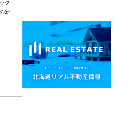
ック
の新