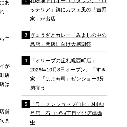
札幌地下街オーロラタウン、「ロ
にあ
ッテリア」跡にカフェ風の「吉野
れ
家」が出店
ぎょうざとカレー「みよしの中の
ら午
島店」閉店に向け大感謝祭
「オリーブの丘札幌西町店」
イが
2026年10月8日オープン、「すき
町店
家」「はま寿司」ゼンショー3兄
店は
弟揃う
「ラーメンショップ〇化」札幌2
店舗
号店、石山1条8丁目で出店準備
旬ま
中