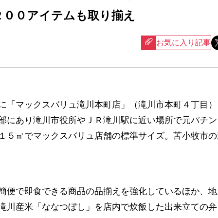
２００アイテムも取り揃え
お気に入り記事
に「マックスバリュ滝川本町店」（滝川市本町４丁目）
部にあり滝川市役所やＪＲ滝川駅に近い場所で元パチン
１５㎡でマックスバリュ店舗の標準サイズ。苫小牧市の
便で即食できる商品の品揃えを強化しているほか、地
滝川産米「ななつぼし」を店内で炊飯した出来立ての弁