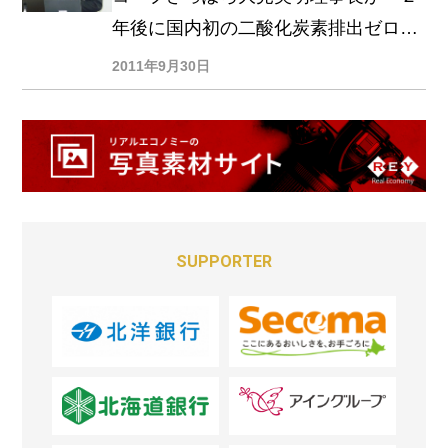
年後に国内初の二酸化炭素排出ゼロの
エコ店舗を作る」、英国テスコに追随
2011年9月30日
SUPPORTER