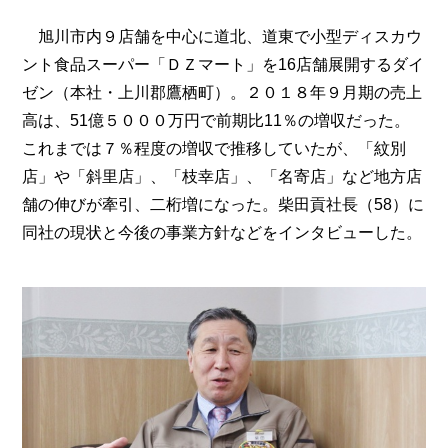
旭川市内９店舗を中心に道北、道東で小型ディスカウ
ント食品スーパー「ＤＺマート」を16店舗展開するダイ
ゼン（本社・上川郡鷹栖町）。２０１８年９月期の売上
高は、51億５０００万円で前期比11％の増収だった。
これまでは７％程度の増収で推移していたが、「紋別
店」や「斜里店」、「枝幸店」、「名寄店」など地方店
舗の伸びが牽引、二桁増になった。柴田貢社長（58）に
同社の現状と今後の事業方針などをインタビューした。