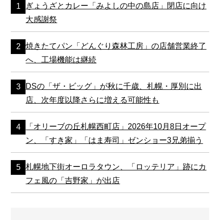
ぎょうざとカレー「みよしの中の島店」閉店に向け
大感謝祭
焼きたてパン「どんぐり森林工房」の店舗営業終了
へ、工場機能は継続
DSの「ザ・ビッグ」が秋に千歳、札幌・厚別に出
店、次年度以降さらに増える可能性も
「オリーブの丘札幌西町店」2026年10月8日オープ
ン、「すき家」「はま寿司」ゼンショー3兄弟揃う
札幌地下街オーロラタウン、「ロッテリア」跡にカ
フェ風の「吉野家」が出店