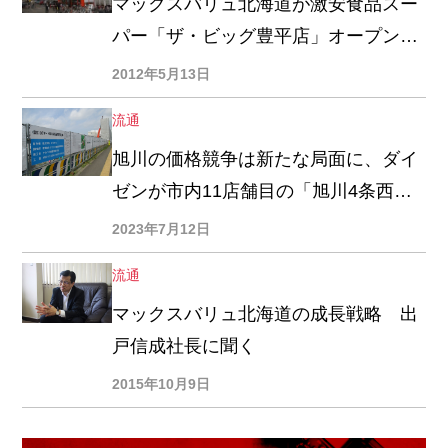
マックスバリュ北海道が激安食品スー
パー「ザ・ビッグ豊平店」オープン、
土地建物をマルハニチロ系から取得し
2012年5月13日
巻き返し攻勢
流通
旭川の価格競争は新たな局面に、ダイ
ゼンが市内11店舗目の「旭川4条西
店」
2023年7月12日
流通
マックスバリュ北海道の成長戦略 出
戸信成社長に聞く
2015年10月9日