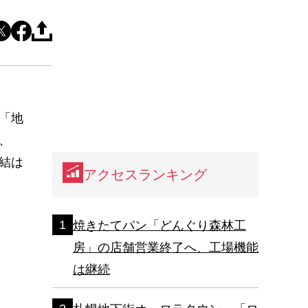
「地
、
結は
アクセスランキング
焼きたてパン「どんぐり森林工
房」の店舗営業終了へ、工場機能
は継続