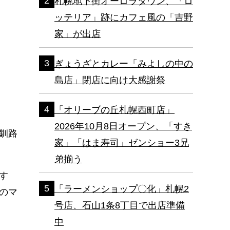
札幌地下街オーロラタウン、「ロ
ッテリア」跡にカフェ風の「吉野
家」が出店
ぎょうざとカレー「みよしの中の
島店」閉店に向け大感謝祭
「オリーブの丘札幌西町店」
2026年10月8日オープン、「すき
釧路
家」「はま寿司」ゼンショー3兄
弟揃う
す
「ラーメンショップ〇化」札幌2
のマ
号店、石山1条8丁目で出店準備
中