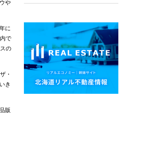
ウや
年に
市内で
ビスの
ザ・
いき
品販