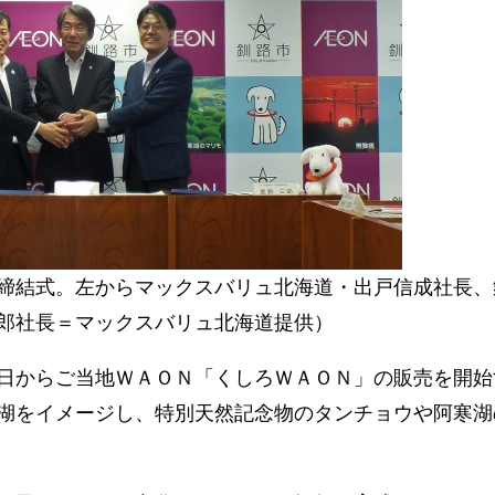
締結式。左からマックスバリュ北海道・出戸信成社長、
郎社長＝マックスバリュ北海道提供）
日からご当地ＷＡＯＮ「くしろＷＡＯＮ」の販売を開始
湖をイメージし、特別天然記念物のタンチョウや阿寒湖