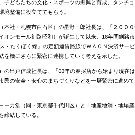
、子どもたちの文化・スポーツの振興と育成、タンチョ
環境整備に役立ててもらう。
（本社・札幌市白石区）の星野三郎社長は、「２０００
イオンモール釧路昭和）が誕生して以来、18年間釧路
バス・たくぼく線』の定額運賃路線でＷＡＯＮ決済サー
結を機にさらに緊密に連携していく考えを示した。
の出戸信成社長は、「03年の春採店から始まり現在は
市民の安全・安心のまちづくりなどを一層緊密に進めて
ヨーカ堂（同・東京都千代田区）と「地産地消・地場産
を締結している。