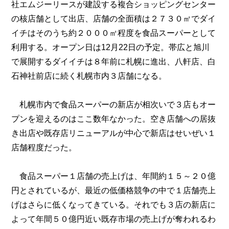
社エムジーリースが建設する複合ショッピングセンター
の核店舗として出店、店舗の全面積は２７３０㎡でダイ
イチはそのうち約２０００㎡程度を食品スーパーとして
利用する。オープン日は12月22日の予定。帯広と旭川
で展開するダイイチは８年前に札幌に進出、八軒店、白
石神社前店に続く札幌市内３店舗になる。
札幌市内で食品スーパーの新店が相次いで３店もオー
プンを迎えるのはここ数年なかった。空き店舗への居抜
き出店や既存店リニューアルが中心で新店はせいぜい１
店舗程度だった。
食品スーパー１店舗の売上げは、年間約１５～２０億
円とされているが、最近の低価格競争の中で１店舗売上
げはさらに低くなってきている。それでも３店の新店に
よって年間５０億円近い既存市場の売上げが奪われるわ