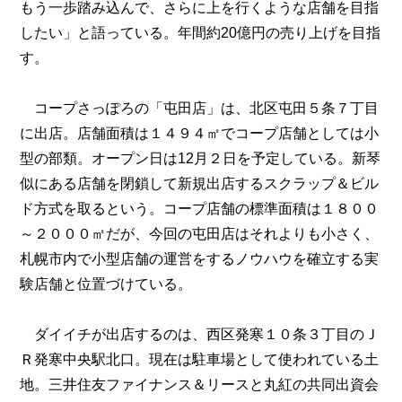
もう一歩踏み込んで、さらに上を行くような店舗を目指
したい」と語っている。年間約20億円の売り上げを目指
す。
コープさっぽろの「屯田店」は、北区屯田５条７丁目
に出店。店舗面積は１４９４㎡でコープ店舗としては小
型の部類。オープン日は12月２日を予定している。新琴
似にある店舗を閉鎖して新規出店するスクラップ＆ビル
ド方式を取るという。コープ店舗の標準面積は１８００
～２０００㎡だが、今回の屯田店はそれよりも小さく、
札幌市内で小型店舗の運営をするノウハウを確立する実
験店舗と位置づけている。
ダイイチが出店するのは、西区発寒１０条３丁目のＪ
Ｒ発寒中央駅北口。現在は駐車場として使われている土
地。三井住友ファイナンス＆リースと丸紅の共同出資会