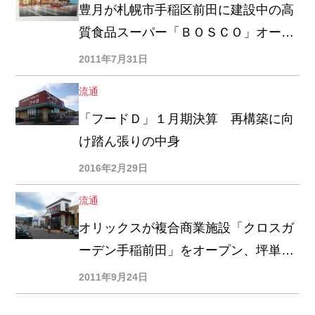
豊月が札幌市手稲区前田に建設中の高
質食品スーパー「ＢＯＳＣＯ」オープ
ンは９月２日か９日で調整
2011年7月31日
流通
「フードＤ」１月期決算 再構築に向
け踏ん張りの中身
2016年2月29日
流通
オリックスが複合商業施設「クロスガ
ーデン手稲前田」をオープン、坪単価
賃料６～７０００円の立地にスーパ
2011年9月24日
ー、ドラッグ、靴、低価格衣料、回転