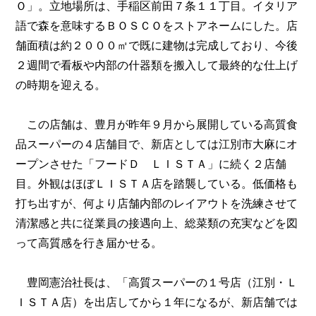
Ｏ」。立地場所は、手稲区前田７条１１丁目。イタリア
語で森を意味するＢＯＳＣＯをストアネームにした。店
舗面積は約２０００㎡で既に建物は完成しており、今後
２週間で看板や内部の什器類を搬入して最終的な仕上げ
の時期を迎える。
この店舗は、豊月が昨年９月から展開している高質食
品スーパーの４店舗目で、新店としては江別市大麻にオ
ープンさせた「フードＤ ＬＩＳＴＡ」に続く２店舗
目。外観はほぼＬＩＳＴＡ店を踏襲している。低価格も
打ち出すが、何より店舗内部のレイアウトを洗練させて
清潔感と共に従業員の接遇向上、総菜類の充実などを図
って高質感を行き届かせる。
豊岡憲治社長は、「高質スーパーの１号店（江別・Ｌ
ＩＳＴＡ店）を出店してから１年になるが、新店舗では