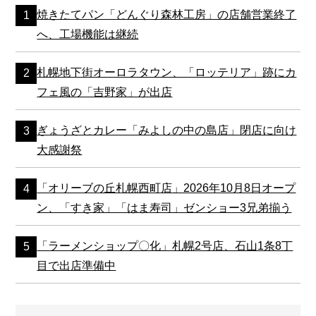
焼きたてパン「どんぐり森林工房」の店舗営業終了
へ、工場機能は継続
札幌地下街オーロラタウン、「ロッテリア」跡にカ
フェ風の「吉野家」が出店
ぎょうざとカレー「みよしの中の島店」閉店に向け
大感謝祭
「オリーブの丘札幌西町店」2026年10月8日オープ
ン、「すき家」「はま寿司」ゼンショー3兄弟揃う
「ラーメンショップ〇化」札幌2号店、石山1条8丁
目で出店準備中