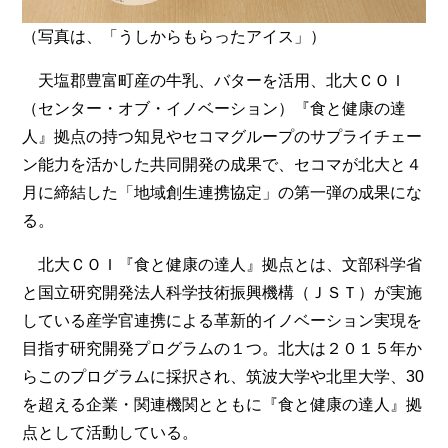
（写真は、「うしからもらったアイス」）
天塩郡豊富町産の牛乳、バターを活用、北大ＣＯＩ
（センター・オブ・イノベーション）『食と健康の達
人』拠点の持つ知見やセコマグループのサプライチェー
ン能力を活かした共同開発の成果で、セコマが北大と４
月に締結した「地域創生連携協定」の第一弾の成果にな
る。
北大ＣＯＩ『食と健康の達人』拠点とは、文部科学省
と国立研究開発法人科学技術振興機構（ＪＳＴ）が実施
している産学官連携による革新的イノベーション実現を
目指す研究開発プログラムの１つ。北大は２０１５年か
らこのプログラムに採択され、筑波大学や北里大学、30
を超える企業・関連機関とともに『食と健康の達人』拠
点として活動している。