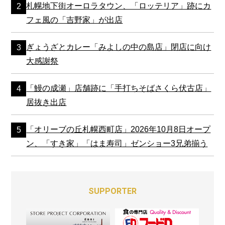
札幌地下街オーロラタウン、「ロッテリア」跡にカ
フェ風の「吉野家」が出店
ぎょうざとカレー「みよしの中の島店」閉店に向け
大感謝祭
「鰻の成瀬」店舗跡に「手打ちそばさくら伏古店」
居抜き出店
「オリーブの丘札幌西町店」2026年10月8日オープ
ン、「すき家」「はま寿司」ゼンショー3兄弟揃う
SUPPORTER