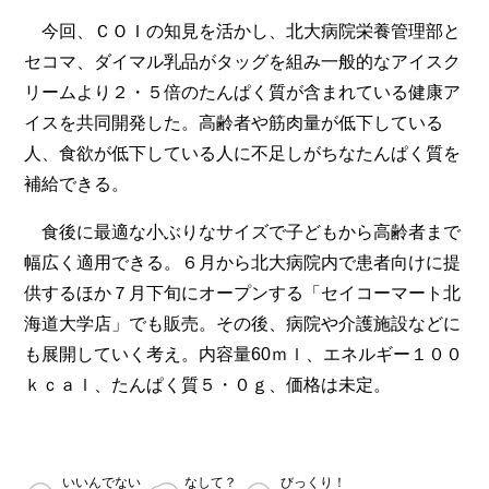
今回、ＣＯＩの知見を活かし、北大病院栄養管理部と
セコマ、ダイマル乳品がタッグを組み一般的なアイスク
リームより２・５倍のたんぱく質が含まれている健康ア
イスを共同開発した。高齢者や筋肉量が低下している
人、食欲が低下している人に不足しがちなたんぱく質を
補給できる。
食後に最適な小ぶりなサイズで子どもから高齢者まで
幅広く適用できる。６月から北大病院内で患者向けに提
供するほか７月下旬にオープンする「セイコーマート北
海道大学店」でも販売。その後、病院や介護施設などに
も展開していく考え。内容量60ｍｌ、エネルギー１００
ｋｃａｌ、たんぱく質５・０ｇ、価格は未定。
いいんでない
なして？
びっくり！