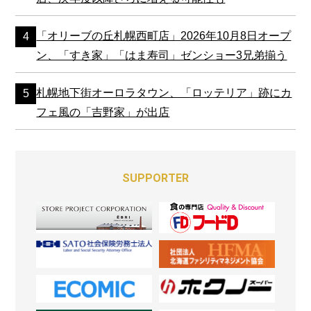
「オリーブの丘札幌西町店」2026年10月8日オープ
ン、「すき家」「はま寿司」ゼンショー3兄弟揃う
札幌地下街オーロラタウン、「ロッテリア」跡にカ
フェ風の「吉野家」が出店
SUPPORTER