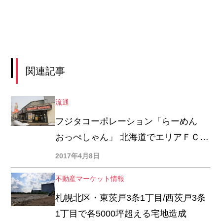
関連記事
流通
フジタコーポレーション「らーめん
おっぺしゃん」 北海道でエリアＦＣ展
開
2017年4月8日
不動産マーケット情報
札幌北区・東茨戸3条1丁目/西茨戸3条
1丁目で各5000坪超える宅地造成