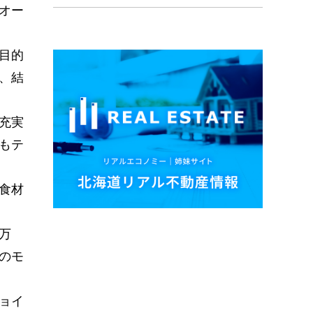
オー
目的
、結
充実
もテ
食材
万
のモ
ョイ