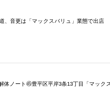
道、音更は「マックスバリュ」業態で出店
解体ノート㊺豊平区平岸3条13丁目「マック