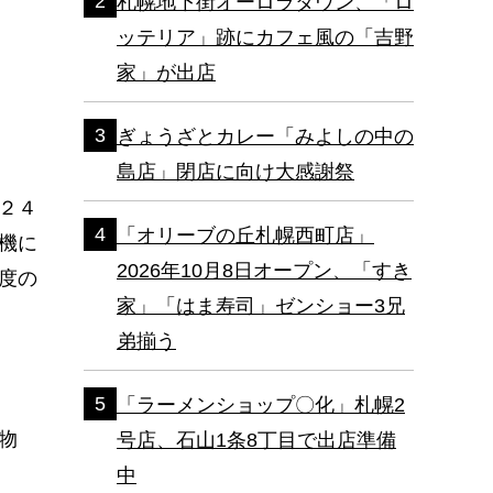
札幌地下街オーロラタウン、「ロ
ッテリア」跡にカフェ風の「吉野
家」が出店
ぎょうざとカレー「みよしの中の
島店」閉店に向け大感謝祭
２４
「オリーブの丘札幌西町店」
機に
2026年10月8日オープン、「すき
度の
家」「はま寿司」ゼンショー3兄
弟揃う
「ラーメンショップ〇化」札幌2
物
号店、石山1条8丁目で出店準備
中