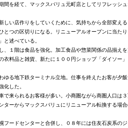
期間を経て、マックスバリュ元町店としてリフレッシュ
新しい店作りをしていくために、気持ちから全部変える
ひとつの区切りになる。リニューアルオープンに当たり
」と述べている。
し、１階は食品を強化。加工食品や惣菜関係の品揃えを
の衣料品と雑貨、新たに１００円ショップ「ダイソー」
わゆる地下鉄ターミナル立地。仕事を終えたお客が夕飯
強化した。
車で来られるお客様が多い。小商圏ながら商圏人口は３
ンターからマックスバリュにリニューアル転換する場合
幌フードセンターと合併し、０８年には住友石炭系のジ