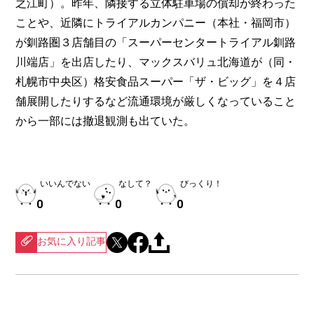
之江町）。昨年、隣接する立体駐車場の償却が終わった
ことや、近隣にトライアルカンパニー（本社・福岡市）
が釧路圏３店舗目の「スーパーセンタートライアル釧路
川端店」を出店したり、マックスバリュ北海道が（同・
札幌市中央区）格安食品スーパー「ザ・ビッグ」を４店
舗展開したりするなど流通環境が厳しくなっていること
から一部には撤退観測も出ていた。
いいんでない
なして？
びっくり！
0
0
0
お気に入り記事