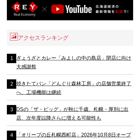
アクセスランキング
ぎょうざとカレー「みよしの中の島店」閉店に向け
大感謝祭
焼きたてパン「どんぐり森林工房」の店舗営業終了
へ、工場機能は継続
DSの「ザ・ビッグ」が秋に千歳、札幌・厚別に出
店、次年度以降さらに増える可能性も
「オリーブの丘札幌西町店」2026年10月8日オープ