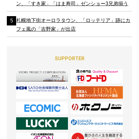
ン、「すき家」「はま寿司」ゼンショー3兄弟揃う
札幌地下街オーロラタウン、「ロッテリア」跡にカ
フェ風の「吉野家」が出店
SUPPORTER