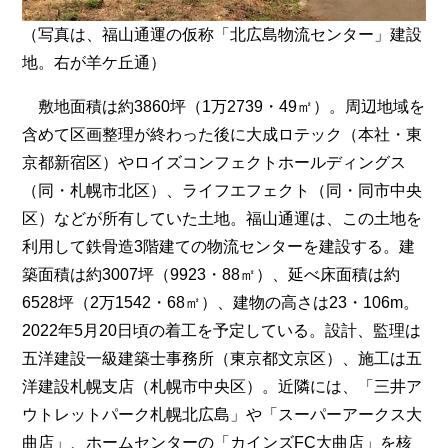
（写真は、福山通運の仮称「北広島物流センター」建設
地。右が羊ケ丘通）
敷地面積は約3860坪（1万2739・49㎡）。周辺地域を
含めて区画整理が終わった後に大成ロテック（本社・東
京都新宿区）やロイズコンフェクトホールディングス
（同・札幌市北区）、ライフエフェクト（同・同市中央
区）などが所有していた土地。福山通運は、この土地を
利用して鉄骨造3階建ての物流センターを建設する。建
築面積は約3007坪（9923・88㎡）、延べ床面積は約
6528坪（2万1542・68㎡）、建物の高さは23・106m。
2022年5月20日頃の着工を予定している。設計、監理は
五洋建設一級建築士事務所（東京都文京区）、施工は五
洋建設札幌支店（札幌市中央区）。近隣には、「三井ア
ウトレットパーク札幌北広島」や「スーパーアークス大
曲店」、ホームセンターの「カインズFC大曲店」を核