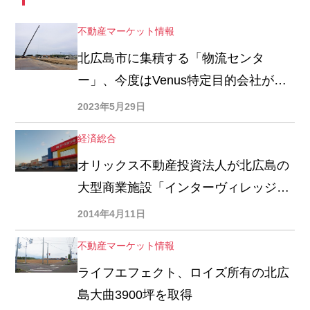
不動産マーケット情報
北広島市に集積する「物流センタ
ー」、今度はVenus特定目的会社が建
設
2023年5月29日
経済総合
オリックス不動産投資法人が北広島の
大型商業施設「インターヴィレッジ大
曲」を５１億円でＲＥＩＴ取得
2014年4月11日
不動産マーケット情報
ライフエフェクト、ロイズ所有の北広
島大曲3900坪を取得