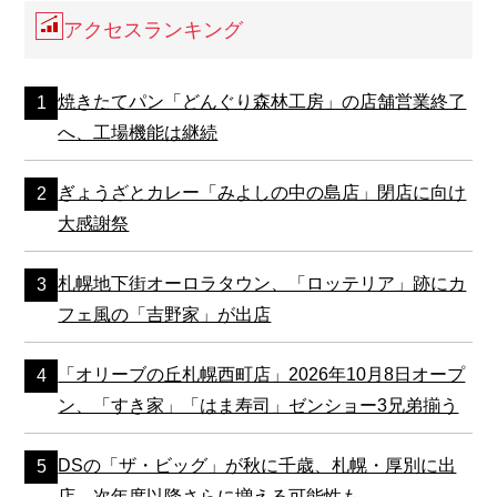
アクセスランキング
焼きたてパン「どんぐり森林工房」の店舗営業終了
へ、工場機能は継続
ぎょうざとカレー「みよしの中の島店」閉店に向け
大感謝祭
札幌地下街オーロラタウン、「ロッテリア」跡にカ
フェ風の「吉野家」が出店
「オリーブの丘札幌西町店」2026年10月8日オープ
ン、「すき家」「はま寿司」ゼンショー3兄弟揃う
DSの「ザ・ビッグ」が秋に千歳、札幌・厚別に出
店、次年度以降さらに増える可能性も