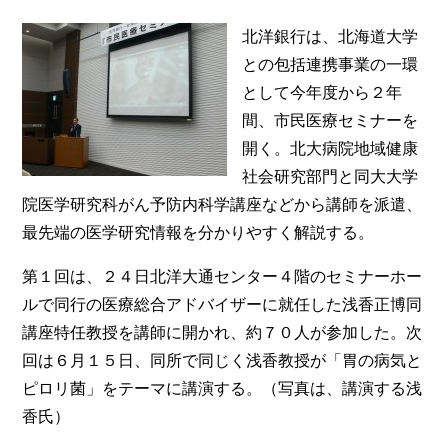
北洋銀行は、北海道大学
との包括連携事業の一環
として今年度から２年
間、市民医療セミナーを
開く。北大病院地域健康
社会研究部門と同大大学
院医学研究科がん予防内科学講座などから講師を派遣、
最先端の医学研究情報を分かりやすく解説する。
第１回は、２４日北洋大通センター４階のセミナーホー
ルで同行の医療総合アドバイザーに就任した浅香正博同
講座特任教授を講師に開かれ、約７０人が参加した。次
回は６月１５日、同所で同じく浅香教授が「胃の病気と
ピロリ菌」をテーマに講演する。（写真は、講演する浅
香氏）