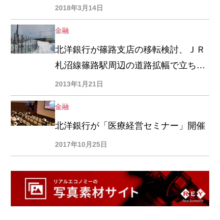
済への警鐘」
2018年3月14日
金融
北洋銀行が篠路支店の移転検討、ＪＲ
札沼線篠路駅周辺の道路拡幅で立ち退
き可能性強まるため
2013年1月21日
金融
北洋銀行が「医療経営セミナー」開催
2017年10月25日