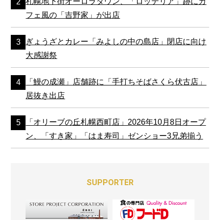
札幌地下街オーロラタウン、「ロッテリア」跡にカ
フェ風の「吉野家」が出店
ぎょうざとカレー「みよしの中の島店」閉店に向け
大感謝祭
「鰻の成瀬」店舗跡に「手打ちそばさくら伏古店」
居抜き出店
「オリーブの丘札幌西町店」2026年10月8日オープ
ン、「すき家」「はま寿司」ゼンショー3兄弟揃う
SUPPORTER