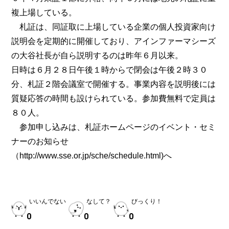
複上場している。
札証は、同証取に上場している企業の個人投資家向け
説明会を定期的に開催しており、アインファーマシーズ
の大谷社長が自ら説明するのは昨年６月以来。
日時は６月２８日午後１時からで閉会は午後２時３０
分、札証２階会議室で開催する。事業内容を説明後には
質疑応答の時間も設けられている。参加費無料で定員は
８０人。
参加申し込みは、札証ホームページのイベント・セミ
ナーのお知らせ
（
http://www.sse.or.jp/sche/schedule.html
)へ
いいんでない
なして？
びっくり！
0
0
0