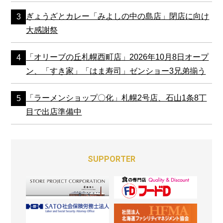
ぎょうざとカレー「みよしの中の島店」閉店に向け
大感謝祭
「オリーブの丘札幌西町店」2026年10月8日オープ
ン、「すき家」「はま寿司」ゼンショー3兄弟揃う
「ラーメンショップ〇化」札幌2号店、石山1条8丁
目で出店準備中
SUPPORTER