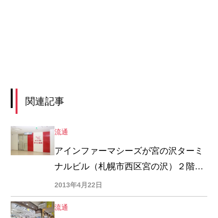
関連記事
流通
アインファーマシーズが宮の沢ターミ
ナルビル（札幌市西区宮の沢）２階で
『医療モール・ビレッジ型調剤薬局』
2013年4月22日
を展開
流通