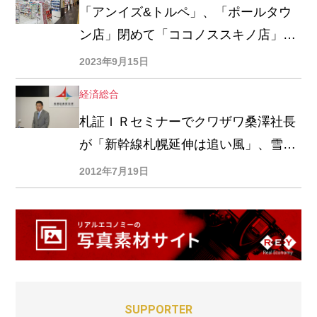
「アンイズ&トルペ」、「ポールタウ
ン店」閉めて「ココノススキノ店」開
ける
2023年9月15日
経済総合
札証ＩＲセミナーでクワザワ桑澤社長
が「新幹線札幌延伸は追い風」、雪印
メグミルク世古取締役「大樹工場さけ
2012年7月19日
るチーズ新ライン今月稼動」を明らか
に
SUPPORTER