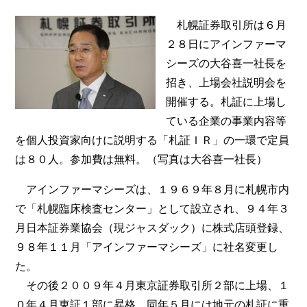
札幌証券取引所は６月
２８日にアインファーマ
シーズの大谷喜一社長を
招き、上場会社説明会を
開催する。札証に上場し
ている企業の事業内容等
を個人投資家向けに説明する「札証ＩＲ」の一環で定員
は８０人。参加費は無料。（写真は大谷喜一社長）
アインファーマシーズは、１９６９年８月に札幌市内
で「札幌臨床検査センター」として設立され、９４年３
月日本証券業協会（現ジャスダック）に株式店頭登録、
９８年１１月「アインファーマシーズ」に社名変更し
た。
その後２００９年４月東京証券取引所２部に上場、１
０年４月東証１部に昇格、同年５月には地元の札証に重