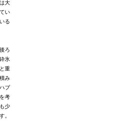
は大
てい
いる
後ろ
砕氷
と重
積み
ハブ
を考
も少
す。