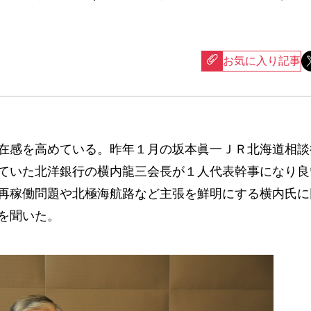
お気に入り記事
在感を高めている。昨年１月の坂本眞一ＪＲ北海道相談
ていた北洋銀行の横内龍三会長が１人代表幹事になり良
再稼働問題や北極海航路など主張を鮮明にする横内氏に
を聞いた。