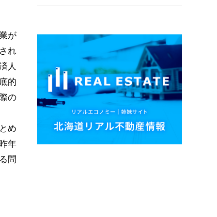
業が
され
済人
底的
際の
とめ
昨年
る問