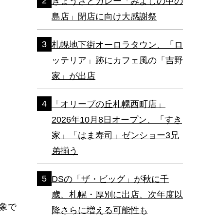
ぎょうざとカレー「みよしの中の
島店」閉店に向け大感謝祭
札幌地下街オーロラタウン、「ロ
ッテリア」跡にカフェ風の「吉野
家」が出店
「オリーブの丘札幌西町店」
2026年10月8日オープン、「すき
家」「はま寿司」ゼンショー3兄
弟揃う
DSの「ザ・ビッグ」が秋に千
歳、札幌・厚別に出店、次年度以
象で
降さらに増える可能性も