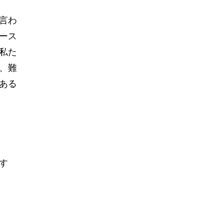
言わ
ース
私た
、難
ある
す