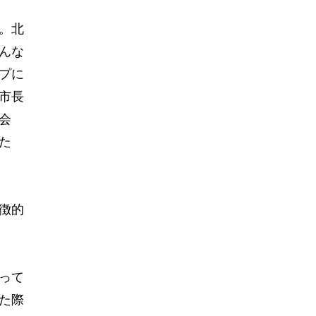
。北
んな
プに
市長
会
た
徴的
って
た際