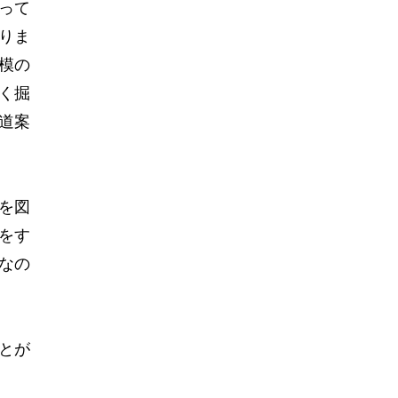
って
りま
模の
く掘
道案
を図
をす
なの
とが