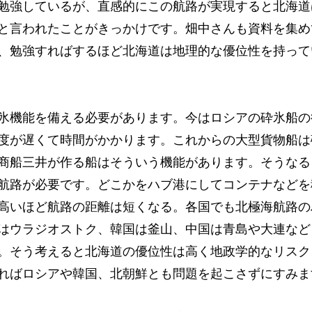
勉強しているが、直感的にこの航路が実現すると北海道
と言われたことがきっかけです。畑中さんも資料を集め
、勉強すればするほど北海道は地理的な優位性を持って
氷機能を備える必要があります。今はロシアの砕氷船の
度が遅くて時間がかかります。これからの大型貨物船は
商船三井が作る船はそういう機能があります。そうなる
航路が必要です。どこかをハブ港にしてコンテナなどを
高いほど航路の距離は短くなる。各国でも北極海航路の
はウラジオストク、韓国は釜山、中国は青島や大連など
。そう考えると北海道の優位性は高く地政学的なリスク
ればロシアや韓国、北朝鮮とも問題を起こさずにすみま