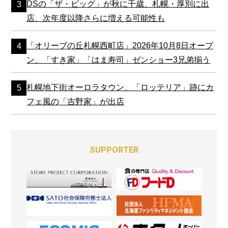
DSの「ザ・ビッグ」が秋に千歳、札幌・厚別に出
店、次年度以降さらに増える可能性も
「オリーブの丘札幌西町店」2026年10月8日オープ
ン、「すき家」「はま寿司」ゼンショー3兄弟揃う
札幌地下街オーロラタウン、「ロッテリア」跡にカ
フェ風の「吉野家」が出店
SUPPORTER