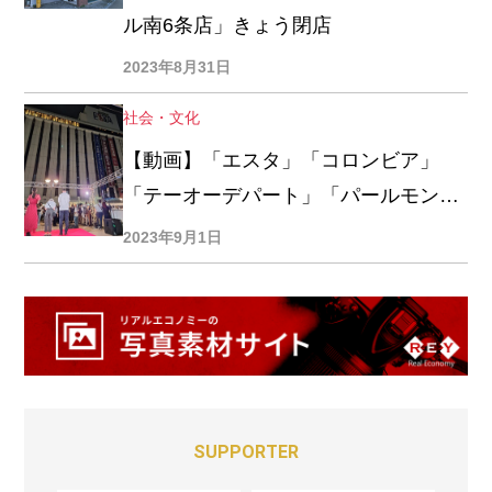
ル南6条店」きょう閉店
2023年8月31日
社会・文化
【動画】「エスタ」「コロンビア」
「テーオーデパート」「パールモンド
ール南6条店」、8・31北海道・それぞ
2023年9月1日
れの惜別
SUPPORTER