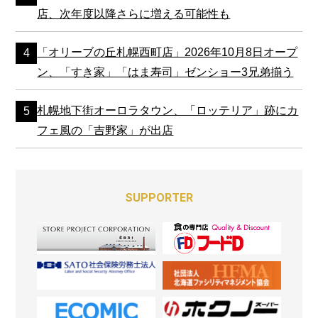
店、次年度以降さらに増える可能性も
「オリーブの丘札幌西町店」2026年10月8日オープ
ン、「すき家」「はま寿司」ゼンショー3兄弟揃う
札幌地下街オーロラタウン、「ロッテリア」跡にカ
フェ風の「吉野家」が出店
SUPPORTER