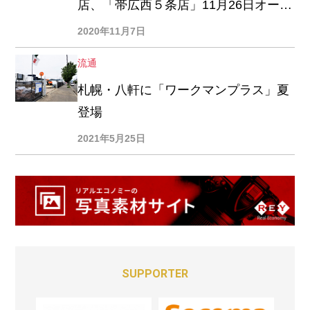
店、「帯広西５条店」11月26日オープ
ン
2020年11月7日
流通
札幌・八軒に「ワークマンプラス」夏
登場
2021年5月25日
SUPPORTER