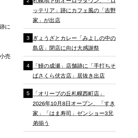
札幌地下街オーロラタウン、「ロ
ッテリア」跡にカフェ風の「吉野
家」が出店
跡に
ぎょうざとカレー「みよしの中の
島店」閉店に向け大感謝祭
小売
「鰻の成瀬」店舗跡に「手打ちそ
ばさくら伏古店」居抜き出店
「オリーブの丘札幌西町店」
2026年10月8日オープン、「すき
家」「はま寿司」ゼンショー3兄
弟揃う