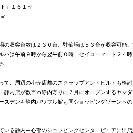
ト」１６１㎡
２㎡
場の収容台数は２３０台、駐輪場は５３台が収容可能。
ルハは午前９時から翌午前０時、セイコーマート２４時
る。
って、周辺の小売店舗のスクラップアンドビルドも検討
ー静内店が数百ｍ静内寄りに７月にオープンするヤマダ
ーズデンキ静内パワフル館も同ショッピングゾーンへの
ている静内中心部のショッピングセンターピュアに出店