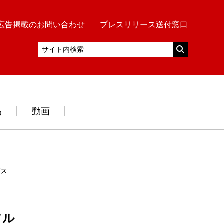
広告掲載のお問い合わせ
プレスリリース送付窓口
品
動画
グストアー静内店」に移転新築案
フル