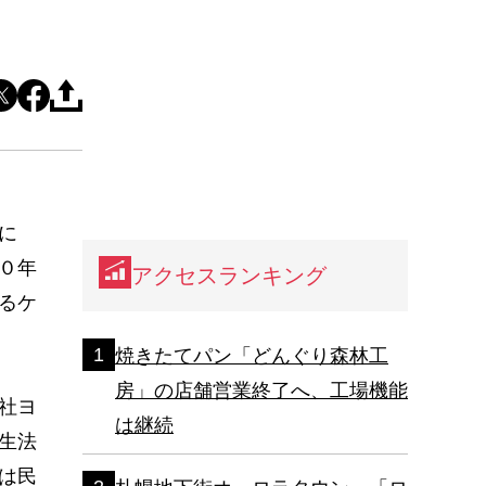
に
０年
アクセスランキング
るケ
焼きたてパン「どんぐり森林工
房」の店舗営業終了へ、工場機能
社ヨ
は継続
生法
は民