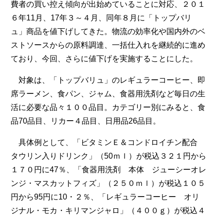
費者の買い控え傾向が出始めていることに対応、２０１
６年11月、17年３～４月、同年８月に「トップバリ
ュ」商品を値下げしてきた。物流の効率化や国内外のベ
ストソースからの原料調達、一括仕入れを継続的に進め
ており、今回、さらに値下げを実施することにした。
対象は、「トップバリュ」のレギュラーコーヒー、即
席ラーメン、食パン、ジャム、食器用洗剤など毎日の生
活に必要な品々１００品目。カテゴリー別にみると、食
品70品目、リカー４品目、日用品26品目。
具体例として、「ビタミンＥ＆コンドロイチン配合
タウリン入りドリンク」（50ｍｌ）が税込３２１円から
１７０円に47％、「食器用洗剤 本体 ジューシーオレ
ンジ・マスカットフィズ」（２５０ｍｌ）が税込１０５
円から95円に10・２％、「レギュラーコーヒー オリ
ジナル・モカ・キリマンジャロ」（４００ｇ）が税込４