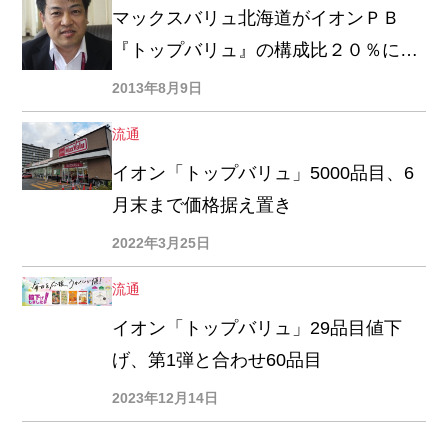
マックスバリュ北海道がイオンＰＢ
『トップバリュ』の構成比２０％にア
ップ、出戸信成社長「２０１４年度中
2013年8月9日
に達成する」
流通
イオン「トップバリュ」5000品目、6
月末まで価格据え置き
2022年3月25日
流通
イオン「トップバリュ」29品目値下
げ、第1弾と合わせ60品目
2023年12月14日