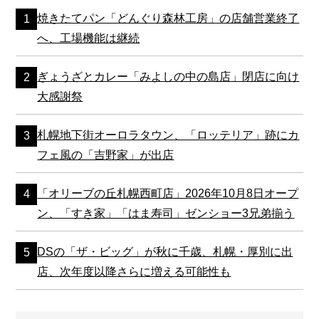
焼きたてパン「どんぐり森林工房」の店舗営業終了
へ、工場機能は継続
ぎょうざとカレー「みよしの中の島店」閉店に向け
大感謝祭
札幌地下街オーロラタウン、「ロッテリア」跡にカ
フェ風の「吉野家」が出店
「オリーブの丘札幌西町店」2026年10月8日オープ
ン、「すき家」「はま寿司」ゼンショー3兄弟揃う
DSの「ザ・ビッグ」が秋に千歳、札幌・厚別に出
店、次年度以降さらに増える可能性も