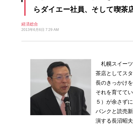
らダイエー社員、そして喫茶
経済総合
2013年6月6日 7:29 AM
札幌スイーツ
茶店としてスタ
長のきっかけを
それを育ててい
５）が余さずに
バンクと読売新
演する長沼昭夫