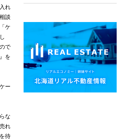
入れ
相談
「ケ
し
ので
』を
ケー
らな
売れ
を待