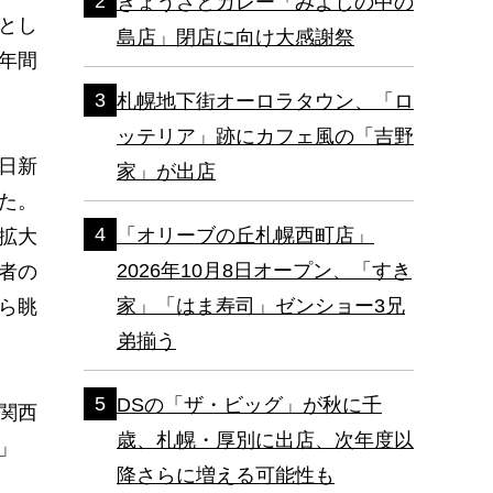
ぎょうざとカレー「みよしの中の
とし
島店」閉店に向け大感謝祭
年間
札幌地下街オーロラタウン、「ロ
ッテリア」跡にカフェ風の「吉野
日新
家」が出店
た。
「オリーブの丘札幌西町店」
拡大
2026年10月8日オープン、「すき
者の
家」「はま寿司」ゼンショー3兄
ら眺
弟揃う
DSの「ザ・ビッグ」が秋に千
関西
歳、札幌・厚別に出店、次年度以
」
降さらに増える可能性も