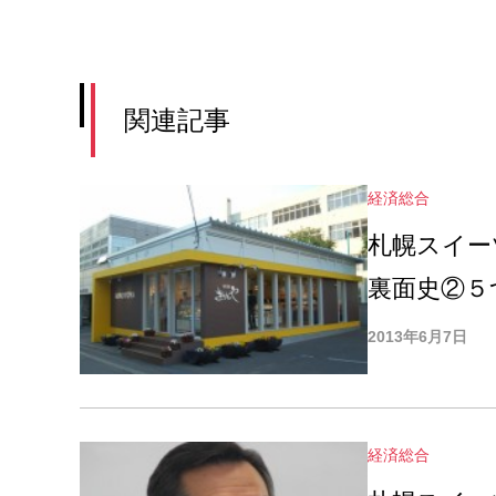
関連記事
経済総合
札幌スイー
裏面史②５
2013年6月7日
経済総合