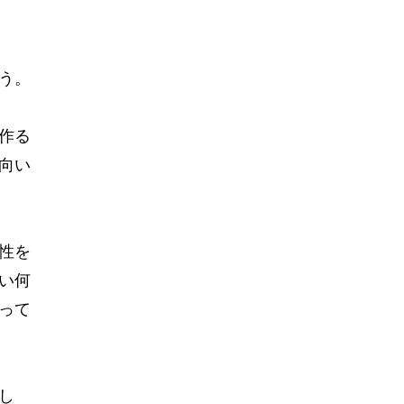
う。
作る
向い
性を
い何
って
し