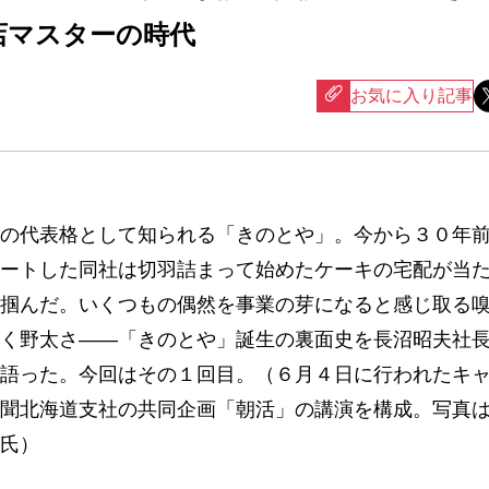
店マスターの時代
お気に入り記事
の代表格として知られる「きのとや」。今から３０年
ートした同社は切羽詰まって始めたケーキの宅配が当
掴んだ。いくつもの偶然を事業の芽になると感じ取る
く野太さ――「きのとや」誕生の裏面史を長沼昭夫社
語った。今回はその１回目。（６月４日に行われたキ
聞北海道支社の共同企画「朝活」の講演を構成。写真
氏）