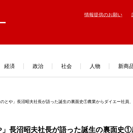
情報提供のお願い
経済
政治
社会
人物
新商
きのとや」長沼昭夫社長が語った誕生の裏面史①農業からダイエー社員
や」長沼昭夫社長が語った誕生の裏面史①