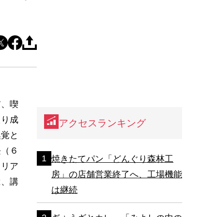
前、喫
たり成
アクセスランキング
嗅覚と
長（６
焼きたてパン「どんぐり森林工
ャリア
房」の店舗営業終了へ、工場機能
は、講
は継続