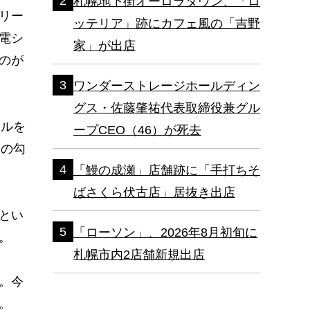
札幌地下街オーロラタウン、「ロ
リー
ッテリア」跡にカフェ風の「吉野
電シ
家」が出店
のが
ワンダーストレージホールディン
グス・佐藤肇祐代表取締役兼グル
ネルを
ープCEO（46）が死去
°の勾
「鰻の成瀬」店舗跡に「手打ちそ
ばさくら伏古店」居抜き出店
とい
「ローソン」、2026年8月初旬に
。
札幌市内2店舗新規出店
。今
。