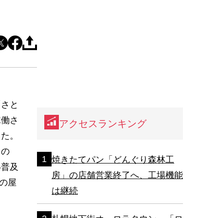
「さと
稼働さ
アクセスランキング
した。
もの
焼きたてパン「どんぐり森林工
い普及
房」の店舗営業終了へ、工場機能
の屋
は継続