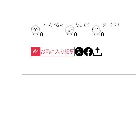
いいんでない
なして？
びっくり！
0
0
0
お気に入り記事