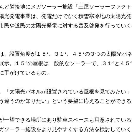
んど隣接地にメガソーラー施設「土屋ソーラーファクト
陽光発電事業は、発電だけでなく積雪寒冷地の太陽光発
市民や道民の太陽光発電に対する普及啓発を行っていく
、設置角度が１５°、３１°、４５°の３つの太陽光パ
展示。１５°の屋根は一般的なソーラーで、３１°と４５
に手がけているもの。
、「太陽光パネルが設置されている屋根を見てみたい」
う違うのか知りたい」という要望に応えることができる
が一望できる場所にあり駐車スペースも用意されている
ガソーラー施設をより見やすくする方法を検討していく