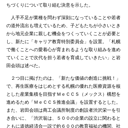
ちづくりについて取り組む決意を示した。
人手不足が業種を問わず深刻になっていることや若者
の道外流出も増えているため、子どもたちが小さいとき
から地元企業に親しむ機会をつくっていくことが必要と
し、新たに「キャリア教育特別委員会」を設置。「札幌
で働くことへの愛着心が育まれるような取り組みを進め
ていくことで次代を担う若者を育成していきたい」と岩
田会頭は述べた。
２つ目に掲げたのは、「新たな価値の創造に挑戦！」
で、再生医療をはじめとする札幌の優れた医療資源を核
とした産業集積を目指すＭｅＣＣＳ（メックス）構想を
進めるため「ＭｅＣＣＳ推進会議」を設置するとした。
また、岩田会頭は商工会議所制度の創設者渋沢栄一を引
き合いに、「渋沢翁は、５００の企業の設立に関わると
ともに道徳経済合一説で約６００の教育福祉の機関、社