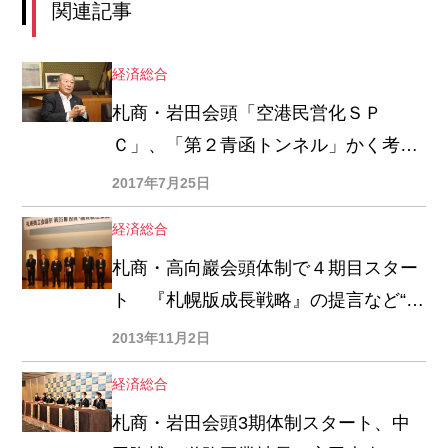
関連記事
経済総合
札商・岩田会頭「空港民営化ＳＰ
Ｃ」、「第２青函トンネル」かく考え
る
2017年7月25日
経済総合
札商・高向巖会頭体制で４期目スター
ト 『札幌版成長戦略』の提言など“企
業を全力応援”がスローガン
2013年11月2日
経済総合
札商・岩田会頭3期体制スタート、中