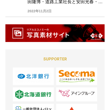
田隆博・道路工業社長と安田光春・北
洋銀行頭取が新副会頭に就任
2022年11月2日
SUPPORTER