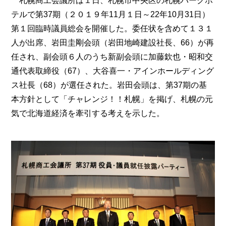
札幌商工会議所は１日、札幌市中央区の札幌パークホ
テルで第37期（２０１９年11月１日～22年10月31日）
第１回臨時議員総会を開催した。委任状を含めて１３１
人が出席、岩田圭剛会頭（岩田地崎建設社長、66）が再
任され、副会頭６人のうち新副会頭に加藤欽也・昭和交
通代表取締役（67）、大谷喜一・アインホールディング
ス社長（68）が選任された。岩田会頭は、第37期の基
本方針として「チャレンジ！！札幌」を掲げ、札幌の元
気で北海道経済を牽引する考えを示した。