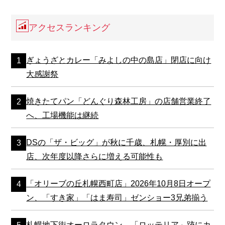
アクセスランキング
ぎょうざとカレー「みよしの中の島店」閉店に向け
大感謝祭
焼きたてパン「どんぐり森林工房」の店舗営業終了
へ、工場機能は継続
DSの「ザ・ビッグ」が秋に千歳、札幌・厚別に出
店、次年度以降さらに増える可能性も
「オリーブの丘札幌西町店」2026年10月8日オープ
ン、「すき家」「はま寿司」ゼンショー3兄弟揃う
札幌地下街オーロラタウン、「ロッテリア」跡にカ