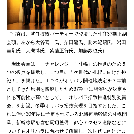
（写真は、就任披露パーティーで登壇した札商37期正副
会頭。左から大谷喜一氏、柴田龍氏、勝木紀昭氏、岩田
圭剛氏、大槻博氏、紫藤正行氏、加藤欽也氏）
岩田会頭は、「チャレンジ！！札幌」の推進のため５
つの視点を提示し、１つ目に「次世代の札幌に向けた挑
戦！」を掲げた。ＩＯＣがオリパラ開催地決定を７年前
としてきた原則を撤廃したため37期中に開催地が決定さ
れる可能性が高いとして、「オリパラ招致推進特別委員
会」を新設、冬季オリパラ招致実現を目指すとした。こ
れに伴い30年度に予定されている北海道新幹線の札幌開
業、新幹線駅を含む周辺整備、都心アクセス道路などに
ついてもオリパラに合わせて前倒し、次世代に向けたま