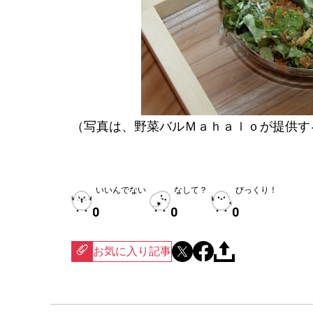
（写真は、野菜バルＭａｈａｌｏが提供す
いいんでない
なして？
びっくり！
0
0
0
お気に入り記事