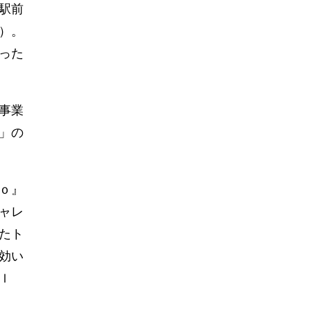
駅前
）。
った
事業
」の
ｏ』
ャレ
たト
効い
ｌ