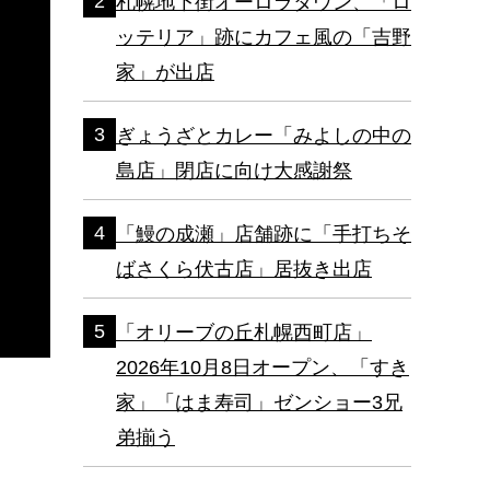
札幌地下街オーロラタウン、「ロ
ッテリア」跡にカフェ風の「吉野
家」が出店
ぎょうざとカレー「みよしの中の
島店」閉店に向け大感謝祭
「鰻の成瀬」店舗跡に「手打ちそ
ばさくら伏古店」居抜き出店
「オリーブの丘札幌西町店」
2026年10月8日オープン、「すき
家」「はま寿司」ゼンショー3兄
弟揃う