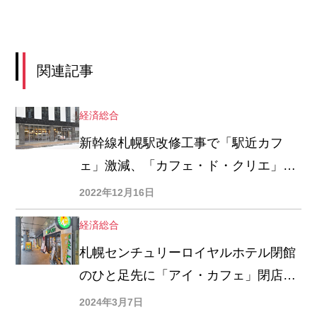
関連記事
経済総合
新幹線札幌駅改修工事で「駅近カフ
ェ」激減、「カフェ・ド・クリエ」は
受け皿になるか
2022年12月16日
経済総合
札幌センチュリーロイヤルホテル閉館
のひと足先に「アイ・カフェ」閉店、
「アイ・カフェ」道内ゼロに
2024年3月7日