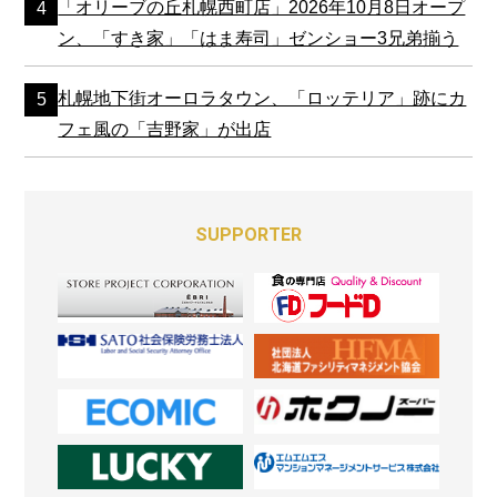
「オリーブの丘札幌西町店」2026年10月8日オープ
ン、「すき家」「はま寿司」ゼンショー3兄弟揃う
札幌地下街オーロラタウン、「ロッテリア」跡にカ
フェ風の「吉野家」が出店
SUPPORTER