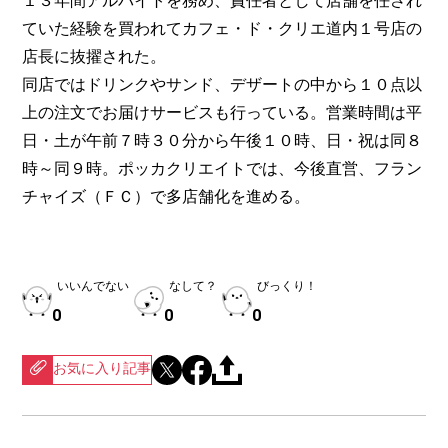
１３年間アルバイトを務め、責任者として店舗を任され
ていた経験を買われてカフェ・ド・クリエ道内１号店の
店長に抜擢された。
同店ではドリンクやサンド、デザートの中から１０点以
上の注文でお届けサービスも行っている。営業時間は平
日・土が午前７時３０分から午後１０時、日・祝は同８
時～同９時。ポッカクリエイトでは、今後直営、フラン
チャイズ（ＦＣ）で多店舗化を進める。
いいんでない
なして？
びっくり！
0
0
0
お気に入り記事