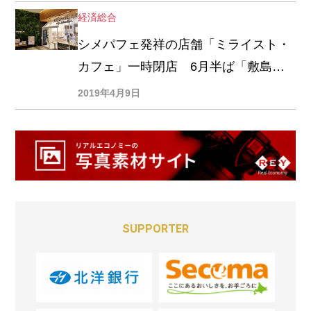
経済総合
シメパフェ発祥の店舗「ミライスト・
カフェ」一時閉店 6月半ば「敷島北1
条ビル」移転オープン
2019年4月9日
SUPPORTER