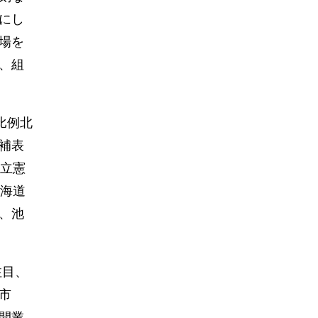
にし
場を
、組
比例北
補表
は立憲
北海道
、池
注目、
市
開業