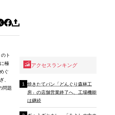
月のト
」に極
アクセスランキング
めぐ
ぎ、
焼きたてパン「どんぐり森林工
の問題
房」の店舗営業終了へ、工場機能
は継続