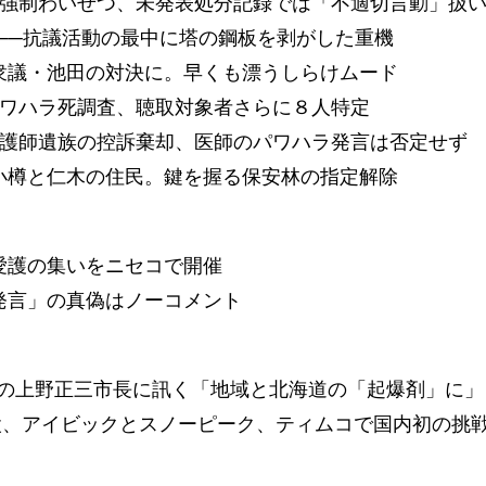
の強制わいせつ、未発表処分記録では「不適切言動」扱
──抗議活動の最中に塔の鋼板を剥がした重機
衆議・池田の対決に。早くも漂うしらけムード
パワハラ死調査、聴取対象者さらに８人特定
看護師遺族の控訴棄却、医師のパワハラ発言は否定せず
小樽と仁木の住民。鍵を握る保安林の指定解除
愛護の集いをニセコで開催
発言」の真偽はノーコメント
の上野正三市長に訊く「地域と北海道の「起爆剤」に」
設、アイビックとスノーピーク、ティムコで国内初の挑