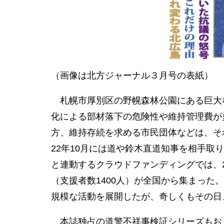
（画像は北方ジャーナル３月号の表紙）
札幌市厚別区の野幌森林公園にある巨大
化による部材落下の危険性や維持管理費が
方、維持存続を求める市民団体などは、そ
22年10月には道や鈴木直道知事を相手
と連動するクラウドファンディングでは、2
（支援者数1400人）が全国から集まった
規模な活動を展開したが、奇しくもその日
本誌独占の道警不祥事検証シリーズもお