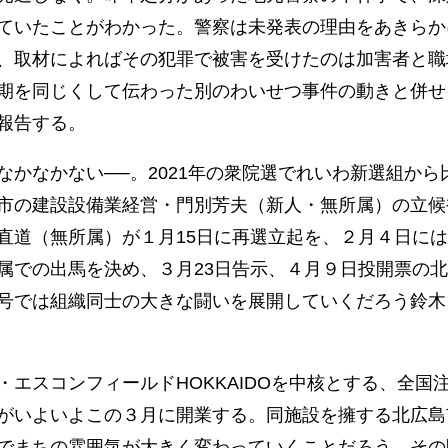
ていたことがわかった。警察は未発表の理由をあきらか
、取材によればその犯罪で被害を受けたのは加害者と職
期を同じくして伝わった別のわいせつ事件の動きと併せ
報告する。
かなかない──。2021年の衆院選でれいわ新選組から
市の建設設備業経営・門別芳夫（新人・無所属）の立候
直道（無所属）が１月15日に再選立起を、２月４日に
属での出馬を決め、３月23日告示、４月９日投開票の
号では組織同士の大きな闘いを展開していくだろう鈴木
エスコンフィールドHOKKAIDOを中核とする、全国
がいよいよこの３月に開業する。同施設を擁する北広島
でまちの雰囲気が大きく変わっていくことだろう。その