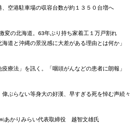
港、空港駐車場の収容台数が約１３５０台増へ
激変の北海道。63年ぶり持ち家着工１万戸割れ
北海道と沖縄の景況感に大差がある理由とは何か」
免疫療法」を訊く。「咽頭がんなどの患者に朗報」
。偉ぶらない等身大の好漢、早すぎる死を悼む声続々
㈱あかりみらい代表取締役 越智文雄氏