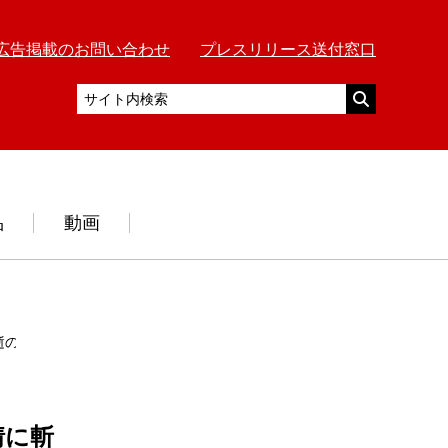
広告掲載のお問い合わせ
プレスリリース送付窓口
品
動画
の道新 “崩壊元年”の幕開け」
情に斬