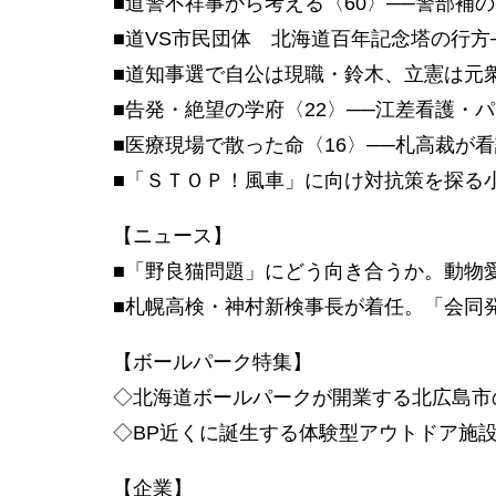
■道警不祥事から考える〈60〉──警部補
■道VS市民団体 北海道百年記念塔の行方
■道知事選で自公は現職・鈴木、立憲は元
■告発・絶望の学府〈22〉──江差看護・
■医療現場で散った命〈16〉──札高裁が
■「ＳＴＯＰ！風車」に向け対抗策を探る
【ニュース】
■「野良猫問題」にどう向き合うか。動物
■札幌高検・神村新検事長が着任。「会同
【ボールパーク特集】
◇北海道ボールパークが開業する北広島市
◇BP近くに誕生する体験型アウトドア施
【企業】