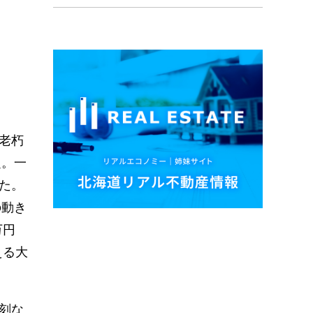
老朽
定。一
た。
の動き
万円
える大
刻な