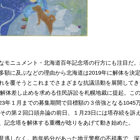
なモニュメント・北海道百年記念塔の行方にも注目だ。
多額に及ぶなどの理由から北海道は2019年に解体を決
れを覆そうとこれまでさまざまな抗議活動を展開してき
取り解体差し止めを求める住民訴訟を札幌地裁に提起。こ
3年１月までの募集期間で目標額の３倍強となる1045
。その第２回口頭弁論の前日、１月23日には塔存続を訴
、記念塔を解体する重機が唸りをあげて動き始めた。
見逃しなく。昨年処分があった地元警察の不祥事で、深