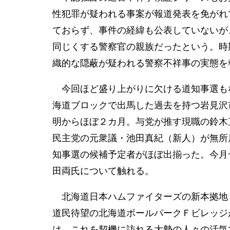
性犯罪が疑われる事案が報道発表を免がれ
ておらず、事件の経緯も公表していないが
同じくする警察官の親族だったという。時
織的な隠蔽が疑われる警察不祥事の実態を
今回ほど盛り上がりに欠ける道知事選もな
海道ブロックで出馬した過去を持つ岩見沢
明からほぼ２カ月。与党が推す現職の鈴木
民主党の元衆議・池田真紀（新人）が無所
知事選の候補予定者がほぼ出揃った。今月
田両氏について触れる。
北海道日本ハムファイターズの新本拠地・
道民待望の北海道ボールパークＦビレッジ
は、これを契機に訪れる大勢の人々の活気