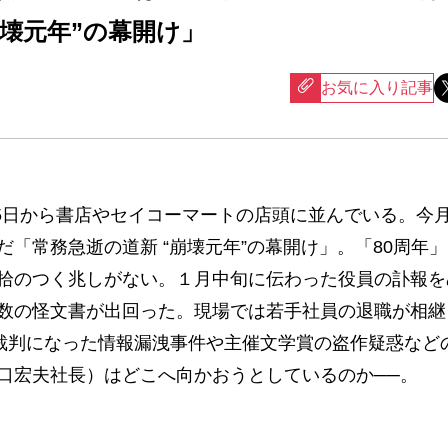
崩壊元年”の幕開け」
お気に入り記事
15日から書店やセイコーマートの店頭に並んでいる。今
「常務急逝の道新 “崩壊元年”の幕開け」。「80周年
拾のつく兆しがない。１月中旬に伝わった役員の訃報を
数の怪文書が出回った。現場では若手社員の退職が相継
。裁判になった情報漏洩事件や主催文学賞の盗作疑惑など
口宏夫社長）はどこへ向かおうとしているのか──。