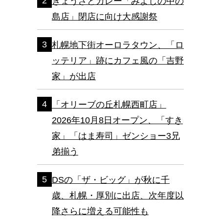
ぎょうざとカレー「みよしの中の
島店」閉店に向け大感謝祭
札幌地下街オーロラタウン、「ロ
ッテリア」跡にカフェ風の「吉野
家」が出店
「オリーブの丘札幌西町店」
2026年10月8日オープン、「すき
家」「はま寿司」ゼンショー3兄
弟揃う
DSの「ザ・ビッグ」が秋に千
歳、札幌・厚別に出店、次年度以
降さらに増える可能性も