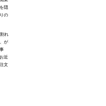
を隠
りの
割れ
、が
事
お近
注文