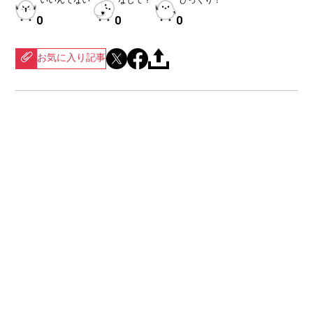
いいんでない
なして？
びっくり！
0
0
0
お気に入り記事