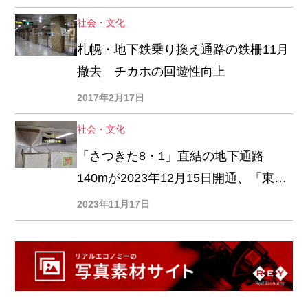
社会・文化
札幌・地下鉄乗り換え通路の鉄柵11月
撤去 チカホの回遊性向上
2017年2月17日
社会・文化
「さつきた8・1」直結の地下通路
140mが2023年12月15日開通、「東豊
線さっぽろ駅」から総延長430mに
2023年11月17日