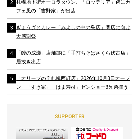
札幌地下街オーロラタウン、「ロッテリア」跡にカ
フェ風の「吉野家」が出店
ぎょうざとカレー「みよしの中の島店」閉店に向け
大感謝祭
「鰻の成瀬」店舗跡に「手打ちそばさくら伏古店」
居抜き出店
「オリーブの丘札幌西町店」2026年10月8日オープ
ン、「すき家」「はま寿司」ゼンショー3兄弟揃う
SUPPORTER