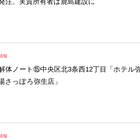
発注、実質所有者は鹿島建設に
情報
解体ノート⑮中央区北3条西12丁目「ホテル
湯さっぽろ弥生店」
情報