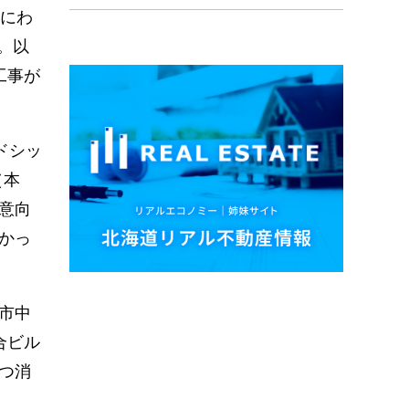
上にわ
。以
工事が
ドシッ
（本
意向
かっ
市中
合ビル
つ消