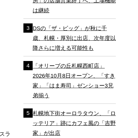
房」の店舗営業終了へ、工場機能
は継続
DSの「ザ・ビッグ」が秋に千
歳、札幌・厚別に出店、次年度以
降さらに増える可能性も
「オリーブの丘札幌西町店」
2026年10月8日オープン、「すき
家」「はま寿司」ゼンショー3兄
弟揃う
札幌地下街オーロラタウン、「ロ
ッテリア」跡にカフェ風の「吉野
家」が出店
スラ