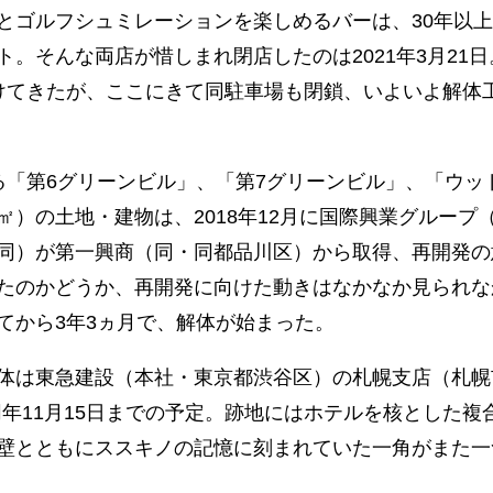
とゴルフシュミレーションを楽しめるバーは、30年以
。そんな両店が惜しまれ閉店したのは2021年3月21日
けてきたが、ここにきて同駐車場も閉鎖、いよいよ解体
「第6グリーンビル」、「第7グリーンビル」、「ウッ
1㎡）の土地・建物は、2018年12月に国際興業グループ
同）が第一興商（同・同都品川区）から取得、再開発の
たのかどうか、再開発に向けた動きはなかなか見られな
てから3年3ヵ月で、解体が始まった。
体は東急建設（本社・東京都渋谷区）の札幌支店（札幌
同年11月15日までの予定。跡地にはホテルを核とした複
壁とともにススキノの記憶に刻まれていた一角がまた一