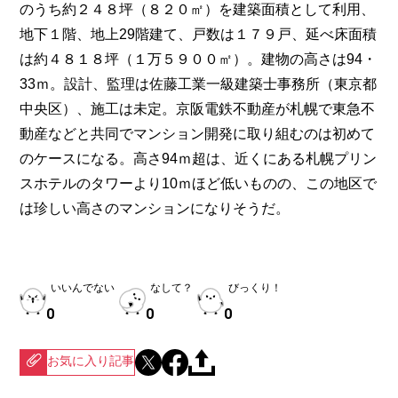
のうち約２４８坪（８２０㎡）を建築面積として利用、
地下１階、地上29階建て、戸数は１７９戸、延べ床面積
は約４８１８坪（１万５９００㎡）。建物の高さは94・
33ｍ。設計、監理は佐藤工業一級建築士事務所（東京都
中央区）、施工は未定。京阪電鉄不動産が札幌で東急不
動産などと共同でマンション開発に取り組むのは初めて
のケースになる。高さ94ｍ超は、近くにある札幌プリン
スホテルのタワーより10ｍほど低いものの、この地区で
は珍しい高さのマンションになりそうだ。
いいんでない
なして？
びっくり！
0
0
0
お気に入り記事