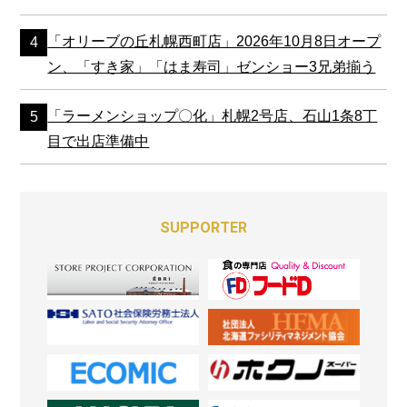
「オリーブの丘札幌西町店」2026年10月8日オープ
ン、「すき家」「はま寿司」ゼンショー3兄弟揃う
「ラーメンショップ〇化」札幌2号店、石山1条8丁
目で出店準備中
SUPPORTER