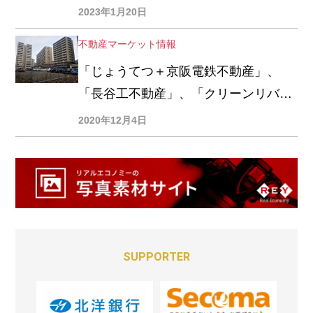
2023年1月20日
不動産マーケット情報
「じょうてつ＋京阪電鉄不動産」、
「長谷工不動産」、「クリーンリバ
ー」札幌市内分譲マンション新規3計
2020年12月4日
画
SUPPORTER