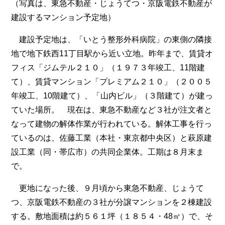
（写真は、東急不動産・じょうてつ・京阪電鉄不動産が
建設するマンション予定地）
建設予定地は、「いとう整形外科病院」の東側の隣接
地で地下鉄西11丁目駅から近い立地。昨年まで、賃貸オ
フィス「ジムテル２１０」（１９７３年竣工、11階建
て）、賃貸マンション「プレミアム２１０」（２００５
年竣工、10階建て）、「山内ビル」（３階建て）が建っ
ていた場所。 現在は、東急不動産など３社が注文者と
なって建物の解体作業が行われている。解体工事を行っ
ているのは、佐藤工業（本社・東京都中央区）と萩原建
設工業（同・帯広市）の共同企業体。工期は８月末ま
で。
更地になった後、９月頃から東急不動産、じょうて
つ、京阪電鉄不動産の３社が分譲マンションを２棟建設
する。敷地面積は約５６１坪（１８５４・48㎡）で、そ