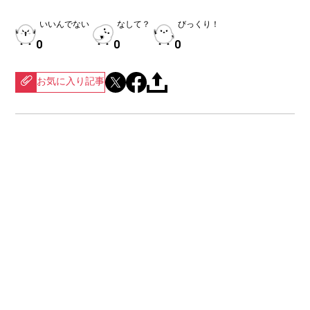
いいんでない
なして？
びっくり！
0
0
0
お気に入り記事