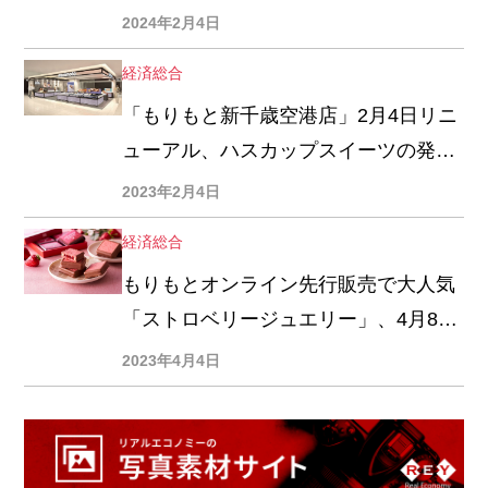
果実を前面に
2024年2月4日
経済総合
「もりもと新千歳空港店」2月4日リニ
ューアル、ハスカップスイーツの発信
拠点に
2023年2月4日
経済総合
もりもとオンライン先行販売で大人気
「ストロベリージュエリー」、4月8日
から「千歳本店」などで販売開始
2023年4月4日