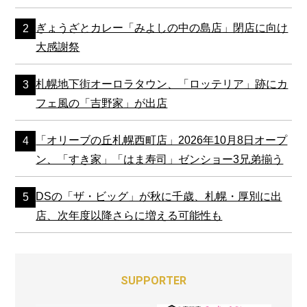
ぎょうざとカレー「みよしの中の島店」閉店に向け
大感謝祭
札幌地下街オーロラタウン、「ロッテリア」跡にカ
フェ風の「吉野家」が出店
「オリーブの丘札幌西町店」2026年10月8日オープ
ン、「すき家」「はま寿司」ゼンショー3兄弟揃う
DSの「ザ・ビッグ」が秋に千歳、札幌・厚別に出
店、次年度以降さらに増える可能性も
SUPPORTER