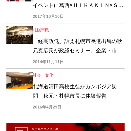
イベントに葛西×ＨＩＫＡＫＩＮ×ＳＥ
ＩＫＩＮ登場
2017年10月10日
札幌市政
「経高政低」訴え札幌市長選出馬の秋
元克広氏が政経セミナー、企業・市
民・労組関係約２３００人参加
2014年11月11日
社会・文化
北海道清田高校生徒がカンボジア訪
問 秋元・札幌市長に体験報告
2016年4月29日