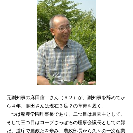
元副知事の麻田信二さん（６２）が、副知事を辞めてか
ら４年、麻田さんは現在３足？の草鞋を履く。
一つは酪農学園理事長であり、二つ目は農園主として、
そして三つ目はコープさっぽろの理事会議長としての顔
だ。道庁で農政畑を歩み、農政部長から久々の一次産業