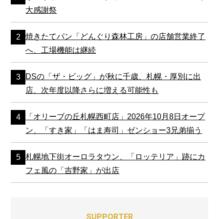
大感謝祭
焼きたてパン「どんぐり森林工房」の店舗営業終了
へ、工場機能は継続
DSの「ザ・ビッグ」が秋に千歳、札幌・厚別に出
店、次年度以降さらに増える可能性も
「オリーブの丘札幌西町店」2026年10月8日オープ
ン、「すき家」「はま寿司」ゼンショー3兄弟揃う
札幌地下街オーロラタウン、「ロッテリア」跡にカ
フェ風の「吉野家」が出店
SUPPORTER