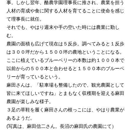
事。しかし翌年、酪農学園理事長に推され、農業を担う
人材の育成や食に関する人材を育てることに使命を感じ
て理事長に就任。
それでも、やはり週末や手の空いた時には農業に勤し
む。
農園の面積も広げて現在は５反歩。調べてみると１反歩
は３００坪だから１５００坪の農地ということになる。
ここに植えているブルーベリーの本数は約１０００本で
以前からの５００本と合わせると１５００本のブルーベ
リーが育っているという。
麻田さんは、「駐車場も整備したので、観光農園として
皆に来てほしいですね」とまもなく収穫期を迎える麻田
農園が楽しみな様子。
３足の草鞋を履く麻田さんの根っこには、やはり農業が
あるようだ。
(写真は、麻田信二さん。長沼の麻田氏の農園にて）