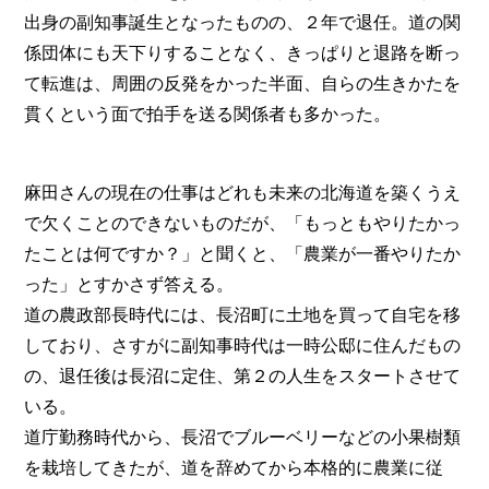
出身の副知事誕生となったものの、２年で退任。道の関
係団体にも天下りすることなく、きっぱりと退路を断っ
て転進は、周囲の反発をかった半面、自らの生きかたを
貫くという面で拍手を送る関係者も多かった。
麻田さんの現在の仕事はどれも未来の北海道を築くうえ
で欠くことのできないものだが、「もっともやりたかっ
たことは何ですか？」と聞くと、「農業が一番やりたか
った」とすかさず答える。
道の農政部長時代には、長沼町に土地を買って自宅を移
しており、さすがに副知事時代は一時公邸に住んだもの
の、退任後は長沼に定住、第２の人生をスタートさせて
いる。
道庁勤務時代から、長沼でブルーベリーなどの小果樹類
を栽培してきたが、道を辞めてから本格的に農業に従