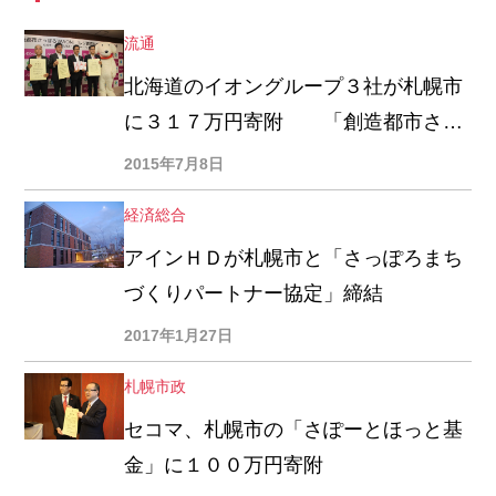
流通
北海道のイオングループ３社が札幌市
に３１７万円寄附 「創造都市さっ
ぽろＷＡＯＮ」利用額の一部とレジ袋
2015年7月8日
収益金
経済総合
アインＨＤが札幌市と「さっぽろまち
づくりパートナー協定」締結
2017年1月27日
札幌市政
セコマ、札幌市の「さぽーとほっと基
金」に１００万円寄附