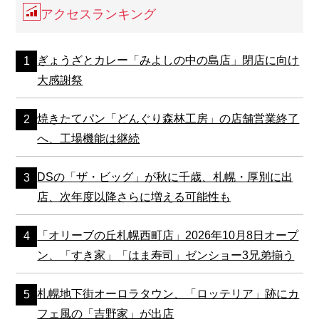
アクセスランキング
ぎょうざとカレー「みよしの中の島店」閉店に向け
大感謝祭
焼きたてパン「どんぐり森林工房」の店舗営業終了
へ、工場機能は継続
DSの「ザ・ビッグ」が秋に千歳、札幌・厚別に出
店、次年度以降さらに増える可能性も
「オリーブの丘札幌西町店」2026年10月8日オープ
ン、「すき家」「はま寿司」ゼンショー3兄弟揃う
札幌地下街オーロラタウン、「ロッテリア」跡にカ
フェ風の「吉野家」が出店