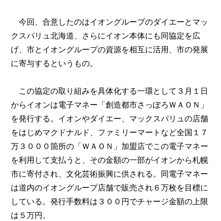
今回、合意したのはイオングループのダイエーとマッ
クスバリュ北海道、さらにイオン本体にも同協定を広
げ、市とイオングループの資源を相互に活用、市の発展
に寄与するというもの。
この協定の取り組みを具体化する一環として３月１日
からイオンは電子マネー「創造都市さっぽろＷＡＯＮ」
を発行する。イオンやダイエー、マックスバリュの店舗
をはじめマクドナルド、ファミリーマートなど全国１７
万３０００箇所の「ＷＡＯＮ」加盟店でこの電子マネー
を利用して支払うと、その金額の一部がイオンから札幌
市に寄付され、文化芸術振興に供される。同電子マネー
は道内のイオングループ店舗で販売され６万枚を目標に
している。発行手数料は３００円でチャージ金額の上限
は５万円。