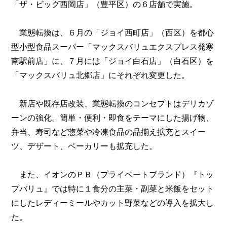
「ザ・ビッグ西岡店」（豊平区）の６店舗で実施。
業態転換は、６月の「ジョイ西町店」（西区）を都心
型小型食品スーパー「マックスバリュエクスプレス発寒
南駅前店」に、７月には「ジョイ白石店」（白石区）を
「マックスバリュ北郷店」にそれぞれ変更した。
新店や既存店改装、業態転換のコンセプトはデリカゾ
ーンの強化。簡単・便利・即食をテーマにした揚げ物、
弁当、寿司など惣菜や冷凍食品の品揃え拡充とスイー
ツ、デザート、ベーカリーも拡充した。
また、イオンのＰＢ（プライベートブランド）『トッ
プバリュ』では特に１食分の主菜・副菜と米飯をセット
にしたレディーミールやカット野菜などの導入を拡大し
た。