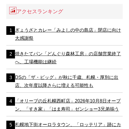
アクセスランキング
ぎょうざとカレー「みよしの中の島店」閉店に向け
大感謝祭
焼きたてパン「どんぐり森林工房」の店舗営業終了
へ、工場機能は継続
DSの「ザ・ビッグ」が秋に千歳、札幌・厚別に出
店、次年度以降さらに増える可能性も
「オリーブの丘札幌西町店」2026年10月8日オープ
ン、「すき家」「はま寿司」ゼンショー3兄弟揃う
札幌地下街オーロラタウン、「ロッテリア」跡にカ