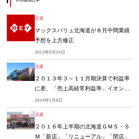
流通
マックスバリュ北海道が８月中間業績
予想を上方修正
2013年9月24日
流通
２０１３年３～１１月期決算で利益率
に差、「売上高経常利益率」イオン北
海道４・９％、アークス２・９％
2014年1月9日
流通
２０１６年上半期の北海道ＧＭＳ・Ｓ
Ｍ「新店」「リニューアル」「閉店」