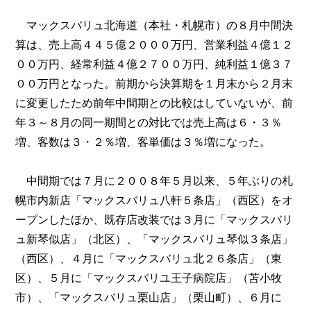
マックスバリュ北海道（本社・札幌市）の８月中間決
算は、売上高４４５億２０００万円、営業利益４億１２
００万円、経常利益４億２７００万円、純利益１億３７
００万円となった。前期から決算期を１月末から２月末
に変更したため前年中間期との比較はしていないが、前
年３～８月の同一期間との対比では売上高は６・３％
増、客数は３・２％増、客単価は３％増になった。
中間期では７月に２００８年５月以来、５年ぶりの札
幌市内新店「マックスバリュ八軒５条店」（西区）をオ
ープンしたほか、既存店改装では３月に「マックスバリ
ュ新琴似店」（北区）、「マックスバリュ琴似３条店」
（西区）、４月に「マックスバリュ北２６条店」（東
区）、５月に「マックスバリユ王子病院店」（苫小牧
市）、「マックスバリュ栗山店」（栗山町）、６月に