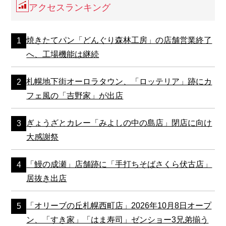
アクセスランキング
焼きたてパン「どんぐり森林工房」の店舗営業終了
へ、工場機能は継続
札幌地下街オーロラタウン、「ロッテリア」跡にカ
フェ風の「吉野家」が出店
ぎょうざとカレー「みよしの中の島店」閉店に向け
大感謝祭
「鰻の成瀬」店舗跡に「手打ちそばさくら伏古店」
居抜き出店
「オリーブの丘札幌西町店」2026年10月8日オープ
ン、「すき家」「はま寿司」ゼンショー3兄弟揃う