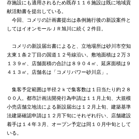
存施設にも適用されるため既存１１６施設は既に地域貢
献活動書を提出している。
今回、コメリの計画書提出は条例施行後の新設案件と
してはイオンモールＪＲ旭川に続く２件目。
コメリの新設届出書によると、立地場所は砂川市空知
太東１条２丁目の国道１２号線沿い。敷地面積は２万３
１３９㎡、店舗面積の合計は８９０４㎡、延床面積は９
４１３㎡。店舗名は「コメリパワー砂川店」。
集客予定範囲は半径２ｋで集客数は１日当たり約２８
００人。都市計画法開発行為申請は１１月上旬、大規模
小売店舗立地法による新設届出は１２月上旬、建築基準
法建築確認申請は１２月下旬にそれぞれ行い、店舗建設
着手は１４年３月、オープン予定は同１０月中旬として
いる。