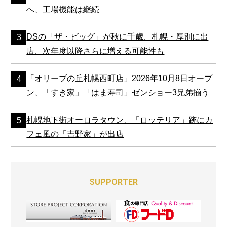
へ、工場機能は継続
DSの「ザ・ビッグ」が秋に千歳、札幌・厚別に出
店、次年度以降さらに増える可能性も
「オリーブの丘札幌西町店」2026年10月8日オープ
ン、「すき家」「はま寿司」ゼンショー3兄弟揃う
札幌地下街オーロラタウン、「ロッテリア」跡にカ
フェ風の「吉野家」が出店
SUPPORTER