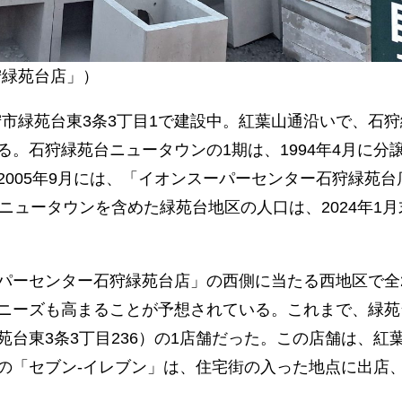
狩緑苑台店」）
市緑苑台東3条3丁目1で建設中。紅葉山通沿いで、石狩
。石狩緑苑台ニュータウンの1期は、1994年4月に分
005年9月には、「イオンスーパーセンター石狩緑苑台
ニュータウンを含めた緑苑台地区の人口は、2024年1月
ーセンター石狩緑苑台店」の西側に当たる西地区で全2
ニーズも高まることが予想されている。これまで、緑苑
台東3条3丁目236）の1店舗だった。この店舗は、紅
の「セブン-イレブン」は、住宅街の入った地点に出店、