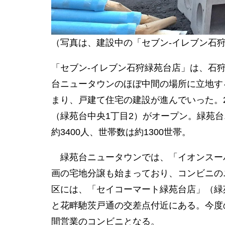
（写真は、建設中の「セブン-イレブン石
「セブン-イレブン石狩緑苑台店」は、石狩
台ニュータウンのほぼ中間の場所に立地する
まり、戸建て住宅の建設が進んでいった。2
（緑苑台中央1丁目2）がオープン。緑苑台
約3400人、世帯数は約1300世帯。
緑苑台ニュータウンでは、「イオンスーパ
画の宅地分譲も始まっており、コンビニの
区には、「セイコーマート緑苑台店」（緑苑
と花畔馳茨戸通の交差点付近にある。今度
間営業のコンビニとなる。