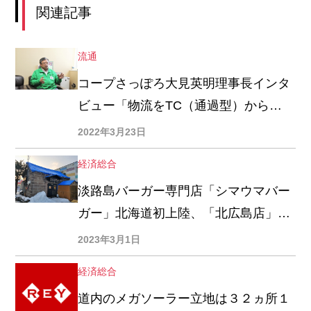
関連記事
流通
コープさっぽろ大見英明理事長インタ
ビュー「物流をTC（通過型）から
DC（在庫型）に変える」「製造・小
2022年3月23日
売・物流の自己完結型目指す」
経済総合
淡路島バーガー専門店「シマウマバー
ガー」北海道初上陸、「北広島店」3
月末出店
2023年3月1日
経済総合
道内のメガソーラー立地は３２ヵ所１