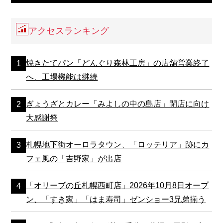
アクセスランキング
焼きたてパン「どんぐり森林工房」の店舗営業終了
へ、工場機能は継続
ぎょうざとカレー「みよしの中の島店」閉店に向け
大感謝祭
札幌地下街オーロラタウン、「ロッテリア」跡にカ
フェ風の「吉野家」が出店
「オリーブの丘札幌西町店」2026年10月8日オープ
ン、「すき家」「はま寿司」ゼンショー3兄弟揃う