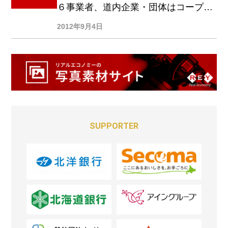
６事業者、道内企業・団体はコープさ
っぽろ、土屋ＨＤ、柳月など７事業者
2012年9月4日
SUPPORTER