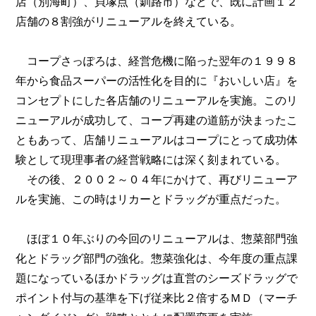
店（別海町）、貝塚点（釧路市）などで、既に計画１２
店舗の８割強がリニューアルを終えている。
コープさっぽろは、経営危機に陥った翌年の１９９８
年から食品スーパーの活性化を目的に『おいしい店』を
コンセプトにした各店舗のリニューアルを実施。このリ
ニューアルが成功して、コープ再建の道筋が決まったこ
ともあって、店舗リニューアルはコープにとって成功体
験として現理事者の経営戦略には深く刻まれている。
その後、２００２～０４年にかけて、再びリニューア
ルを実施、この時はリカーとドラッグが重点だった。
ほぼ１０年ぶりの今回のリニューアルは、惣菜部門強
化とドラッグ部門の強化。惣菜強化は、今年度の重点課
題になっているほかドラッグは直営のシーズドラッグで
ポイント付与の基準を下げ従来比２倍するＭＤ（マーチ