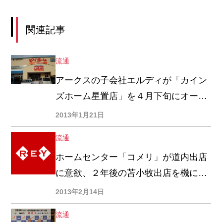
関連記事
流通
アークスの子会社エルディが「カイン
ズホーム星置店」を４月下旬にオープ
ン、ＬＩＸＩＬビバの「ビバホーム星
2013年1月21日
置店」後継テナント
流通
ホームセンター「コメリ」が道内出店
に意欲、２年後の苫小牧出店を機に道
内地方展開加速か
2013年2月14日
流通