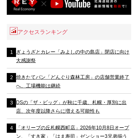
アクセスランキング
ぎょうざとカレー「みよしの中の島店」閉店に向け
大感謝祭
焼きたてパン「どんぐり森林工房」の店舗営業終了
へ、工場機能は継続
DSの「ザ・ビッグ」が秋に千歳、札幌・厚別に出
店、次年度以降さらに増える可能性も
「オリーブの丘札幌西町店」2026年10月8日オープ
ン、「すき家」「はま寿司」ゼンショー3兄弟揃う