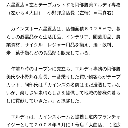
ム星置店＝左とテープカットする阿部勝美エルディ専務
（左から４人目）、小野邦彦店長（左端）＝写真右）
カインズホーム星置店は、店舗面積６０２５㎡で、暮
らしの必需品から生活用品、インテリア、園芸用品、農
業資材、サイクル、レジャー用品を揃え、酒・飲料、
米、菓子類などの食品類も販売している。
午前９時のオープンに先立ち、エルディ専務の阿部勝
美氏や小野邦彦店長、一番乗りした買い物客らがテープ
カット、阿部氏は「カインズの名前はまだ浸透していな
いが、楽しさや素晴らしさを提供して地域の皆様の暮ら
しに貢献していきたい」と挨拶した。
エルディは、カインズホームと提携し道内フランチォ
イジーとして２００８年６月に１号店「大曲店」（北広