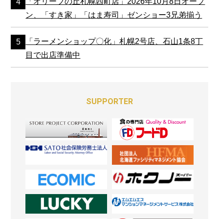
「オリーブの丘札幌西町店」2026年10月8日オープ
ン、「すき家」「はま寿司」ゼンショー3兄弟揃う
「ラーメンショップ〇化」札幌2号店、石山1条8丁
目で出店準備中
SUPPORTER