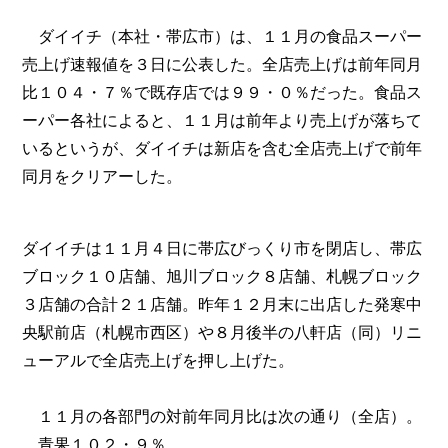
ダイイチ（本社・帯広市）は、１１月の食品スーパー
売上げ速報値を３日に公表した。全店売上げは前年同月
比１０４・７％で既存店では９９・０％だった。食品ス
ーパー各社によると、１１月は前年より売上げが落ちて
いるというが、ダイイチは新店を含む全店売上げで前年
同月をクリアーした。
ダイイチは１１月４日に帯広びっくり市を閉店し、帯広
ブロック１０店舗、旭川ブロック８店舗、札幌ブロック
３店舗の合計２１店舗。昨年１２月末に出店した発寒中
央駅前店（札幌市西区）や８月後半の八軒店（同）リニ
ューアルで全店売上げを押し上げた。
１１月の各部門の対前年同月比は次の通り（全店）。
青果１０２・９％