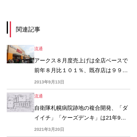
関連記事
流通
アークス８月度売上げは全店ベースで
前年８月比１０１％、既存店は９９・
５％、 上半期売上げは「１００割
2013年9月13日
れ」
流通
自衛隊札幌病院跡地の複合開発、「ダ
イイチ」「ケーズデンキ」は21年9月
開業予定
2021年3月20日