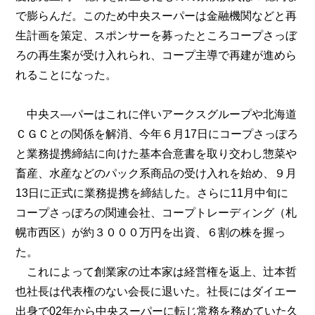
で膨らんだ。このため中央スーパーは金融機関などと再
生計画を策定、スポンサーを募ったところコープさっぼ
ろの再生案が受け入れられ、コープ主導で再建が進めら
れることになった。
中央ス―パーはこれに伴いアークスグループや北海道
ＣＧＣとの関係を解消、今年６月17日にコープさっぽろ
と業務提携締結に向けた基本合意書を取り交わし惣菜や
畜産、水産などのパック系商品の受け入れを始め、９月
13日に正式に業務提携を締結した。さらに11月中旬に
コープさっぽろの関連会社、コープトレーディング（札
幌市西区）が約３０００万円を出資、６割の株を握っ
た。
これによって創業家の辻本家は経営権を返上、辻本哲
也社長は代表権のない会長に退いた。社長にはダイエー
出身で02年から中央スーパーに転じ常務を務めていた久