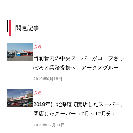
関連記事
流通
留萌管内の中央スーパーがコープさっ
ぽろと業務提携へ、アークスグループ
とは提携解消
2019年6月18日
流通
2019年に北海道で開店したスーパー、
閉店したスーパー（7月～12月分）
2019年12月11日