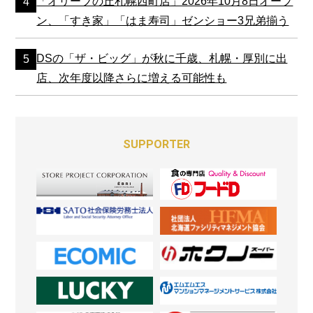
「オリーブの丘札幌西町店」2026年10月8日オープ
ン、「すき家」「はま寿司」ゼンショー3兄弟揃う
DSの「ザ・ビッグ」が秋に千歳、札幌・厚別に出
店、次年度以降さらに増える可能性も
SUPPORTER