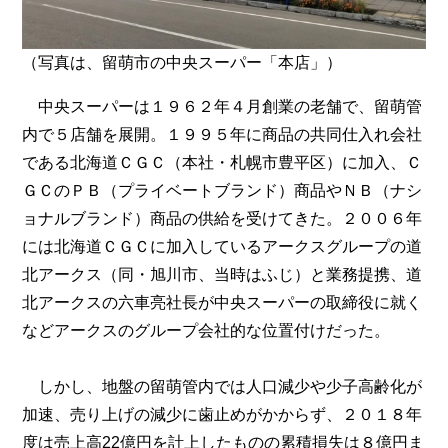
（写真は、留萌市の中央スーパー「本店」）
中央スーパーは１９６２年４月創業の老舗で、留萌管
内で５店舗を展開。１９９５年に商品の共同仕入れ会社
である北海道ＣＧＣ（本社・札幌市豊平区）に加入、Ｃ
ＧＣのＰＢ（プライベートブランド）商品やＮＢ（ナシ
ョナルブランド）商品の供給を受けてきた。２００６年
には北海道ＣＧＣに加入しているアークスグループの道
北アークス（同・旭川市、当時はふじ）と業務提携、道
北アークスの六車亮社長が中央スーパーの取締役に就く
などアークスのグループ会社的な位置付けだった。
しかし、地盤の留萌管内では人口減少や少子高齢化が
加速、売り上げの減少に歯止めがかからず、２０１８年
度は売上高22億円を計上したものの累積損失は８億円ま