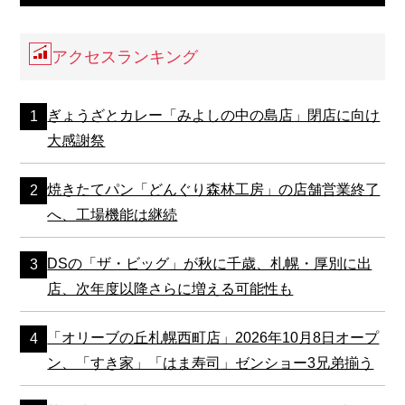
アクセスランキング
ぎょうざとカレー「みよしの中の島店」閉店に向け
大感謝祭
焼きたてパン「どんぐり森林工房」の店舗営業終了
へ、工場機能は継続
DSの「ザ・ビッグ」が秋に千歳、札幌・厚別に出
店、次年度以降さらに増える可能性も
「オリーブの丘札幌西町店」2026年10月8日オープ
ン、「すき家」「はま寿司」ゼンショー3兄弟揃う