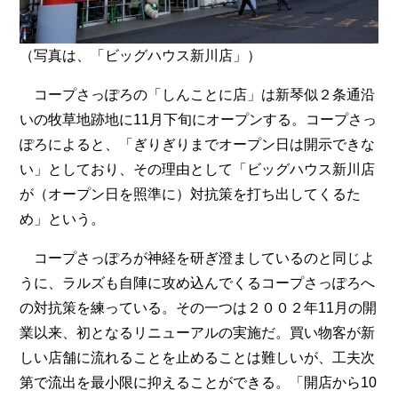
（写真は、「ビッグハウス新川店」）
コープさっぽろの「しんことに店」は新琴似２条通沿
いの牧草地跡地に11月下旬にオープンする。コープさっ
ぽろによると、「ぎりぎりまでオープン日は開示できな
い」としており、その理由として「ビッグハウス新川店
が（オープン日を照準に）対抗策を打ち出してくるた
め」という。
コープさっぽろが神経を研ぎ澄ましているのと同じよ
うに、ラルズも自陣に攻め込んでくるコープさっぽろへ
の対抗策を練っている。その一つは２００２年11月の開
業以来、初となるリニューアルの実施だ。買い物客が新
しい店舗に流れることを止めることは難しいが、工夫次
第で流出を最小限に抑えることができる。「開店から10