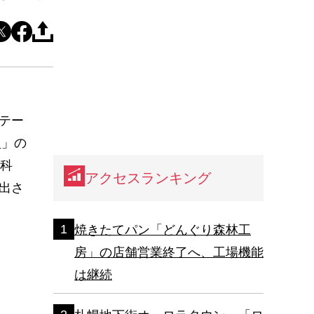
テー
盟」の
分科
アクセスランキング
出さ
焼きたてパン「どんぐり森林工
房」の店舗営業終了へ、工場機能
は継続