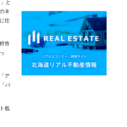
ン」と
の８
に仕
狩市
っ
「ア
る「パ
ト低