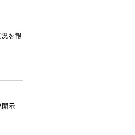
状況を報
況開示