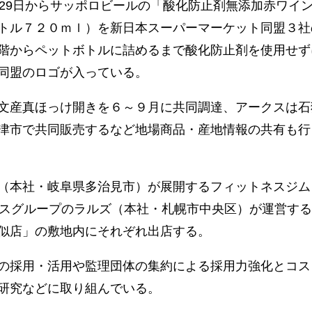
29日からサッポロビールの「酸化防止剤無添加赤ワイ
トル７２０ｍｌ）を新日本スーパーマーケット同盟３社
階からペットボトルに詰めるまで酸化防止剤を使用せず
同盟のロゴが入っている。
文産真ほっけ開きを６～９月に共同調達、アークスは石
津市で共同販売するなど地場商品・産地情報の共有も行
（本社・岐阜県多治見市）が展開するフィットネスジム
クスグループのラルズ（本社・札幌市中央区）が運営す
似店」の敷地内にそれぞれ出店する。
の採用・活用や監理団体の集約による採用力強化とコス
研究などに取り組んでいる。