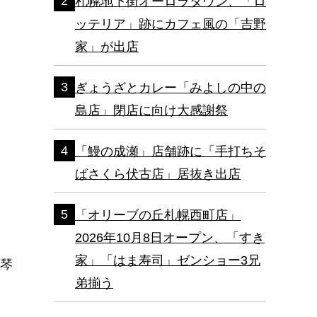
札幌地下街オーロラタウン、「ロ
ッテリア」跡にカフェ風の「吉野
家」が出店
ぎょうざとカレー「みよしの中の
島店」閉店に向け大感謝祭
「鰻の成瀬」店舗跡に「手打ちそ
ばさくら伏古店」居抜き出店
「オリーブの丘札幌西町店」
2026年10月8日オープン、「すき
家」「はま寿司」ゼンショー3兄
新琴
弟揃う