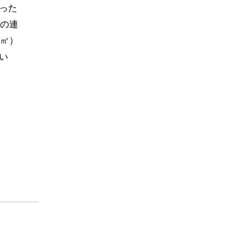
った
ズの連
6㎡）
い