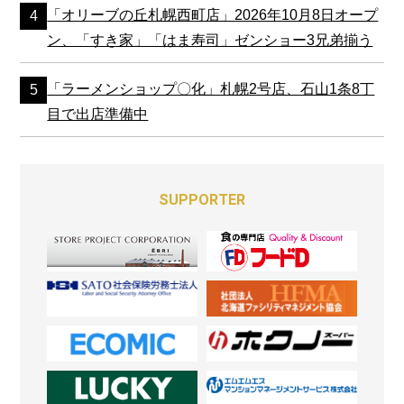
「オリーブの丘札幌西町店」2026年10月8日オープ
ン、「すき家」「はま寿司」ゼンショー3兄弟揃う
「ラーメンショップ〇化」札幌2号店、石山1条8丁
目で出店準備中
SUPPORTER