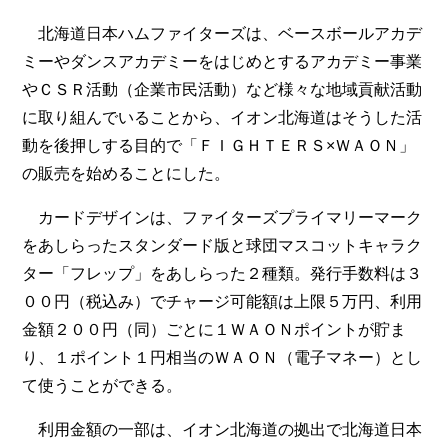
北海道日本ハムファイターズは、ベースボールアカデ
ミーやダンスアカデミーをはじめとするアカデミー事業
やＣＳＲ活動（企業市民活動）など様々な地域貢献活動
に取り組んでいることから、イオン北海道はそうした活
動を後押しする目的で「ＦＩＧＨＴＥＲＳ×ＷＡＯＮ」
の販売を始めることにした。
カードデザインは、ファイターズプライマリーマーク
をあしらったスタンダード版と球団マスコットキャラク
ター「フレップ」をあしらった２種類。発行手数料は３
００円（税込み）でチャージ可能額は上限５万円、利用
金額２００円（同）ごとに１ＷＡＯＮポイントが貯ま
り、１ポイント１円相当のＷＡＯＮ（電子マネー）とし
て使うことができる。
利用金額の一部は、イオン北海道の拠出で北海道日本