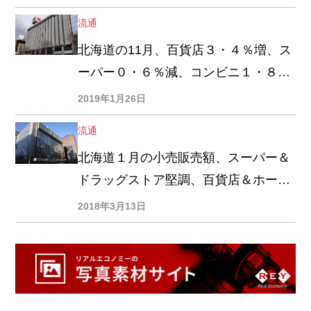
流通
北海道の11月、百貨店３・４％増、ス
ーパー０・６％減、コンビニ１・８％
増
2019年1月26日
流通
北海道１月の小売販売額、スーパー＆
ドラッグストア堅調、百貨店＆ホーム
センター苦戦
2018年3月13日