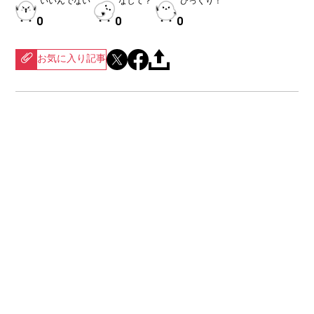
いいんでない
なして？
びっくり！
0
0
0
お気に入り記事