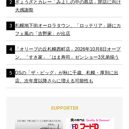
ぎょうざとカレー「みよしの中の島店」閉店に向け
大感謝祭
札幌地下街オーロラタウン、「ロッテリア」跡にカ
フェ風の「吉野家」が出店
「オリーブの丘札幌西町店」2026年10月8日オープ
ン、「すき家」「はま寿司」ゼンショー3兄弟揃う
DSの「ザ・ビッグ」が秋に千歳、札幌・厚別に出
店、次年度以降さらに増える可能性も
SUPPORTER